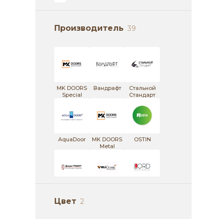
Производитель
39
MK DOORS
Вандрафт
Стальной
Special
Стандарт
AquaDoor
MK DOORS
OSTIN
Metal
Гранит
VellDoris
ЛОРД
Цвет
2