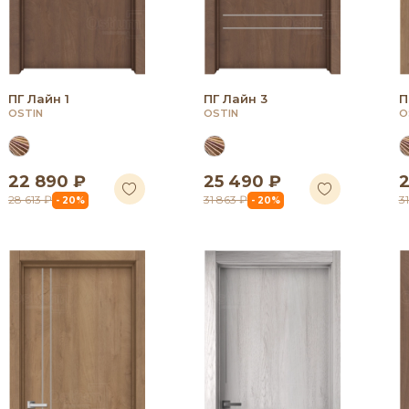
ПГ Лайн 1
ПГ Лайн 3
П
OSTIN
OSTIN
O
22 890 ₽
25 490 ₽
2
28 613 ₽
31 863 ₽
3
- 20%
- 20%