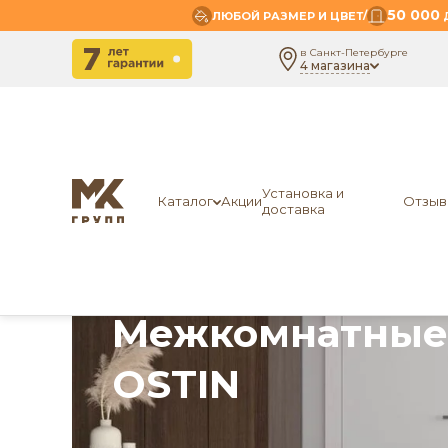
50 000
/
ЛЮБОЙ РАЗМЕР И ЦВЕТ
Д
в Санкт-Петербурге
4 магазина
Главная
Производитель: OSTIN
Office
Установка и
Каталог
Акции
Отзыв
доставка
Межкомнатные
OSTIN