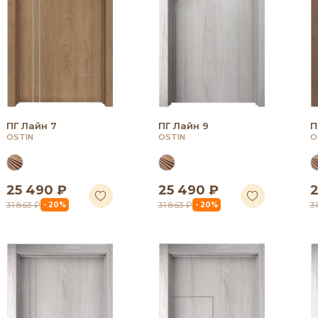
ПГ Лайн 7
ПГ Лайн 9
П
OSTIN
OSTIN
O
25 490 ₽
25 490 ₽
2
31 863 ₽
31 863 ₽
3
- 20%
- 20%