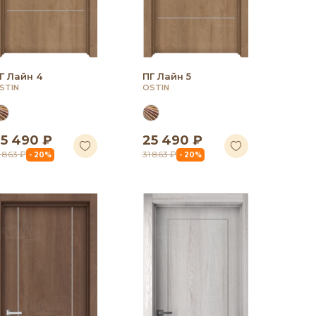
Г Лайн 4
ПГ Лайн 5
STIN
OSTIN
5 490 ₽
25 490 ₽
1 863 ₽
31 863 ₽
- 20%
- 20%