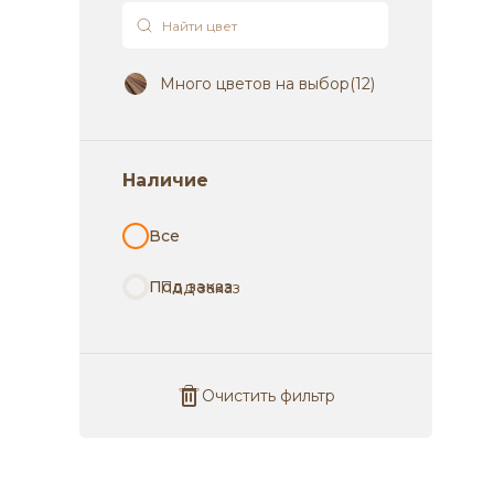
MK DOORS
ОФРАМ СП
MK DOORS
Softline
Italy
Много цветов на выбор
(12)
Dream Doors
Portika
Hausdoors
Наличие
Все
ВФД
Bravo
Unidoors
HPL
Олимп
OLOVI
Очистить фильтр
Ульяновские
ALBERO
RegiDoors
двери