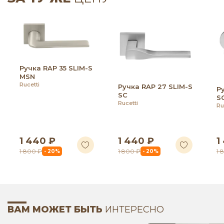
Ручка RAP 35 SLIM-S
MSN
Rucetti
Ручка RAP 27 SLIM-S
Р
SC
S
Rucetti
Ru
1 440 ₽
1 440 ₽
1
1 800 ₽
1 800 ₽
1 
- 20%
- 20%
ВАМ МОЖЕТ БЫТЬ
ИНТЕРЕСНО