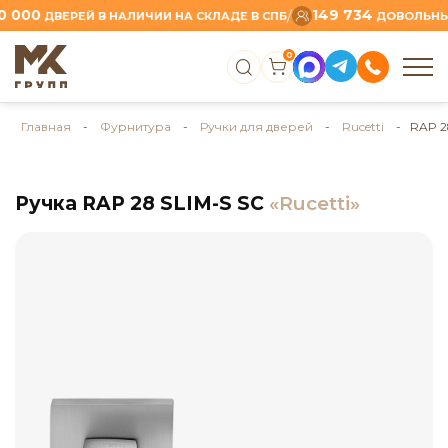
00
149 734
/
ДВЕРЕЙ В НАЛИЧИИ НА СКЛАДЕ В СПБ
ДОВОЛЬНЫХ К
0
Главная
-
Фурнитура
-
Ручки для дверей
-
Rucetti
- RAP 28
Ручка RAP 28 SLIM-S SC
«Rucetti»