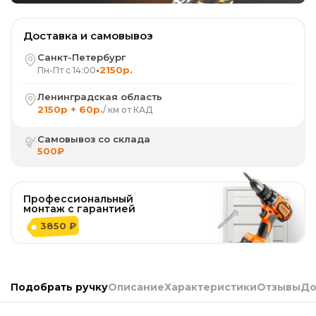
Доставка и самовывоз
Санкт-Петербург
•
2150р.
Пн-Пт с 14:00
Ленинградская область
2150р + 60р.
/ км от КАД
Самовывоз со склада
500₽
Профессиональный
монтаж с гарантией
3850 ₽
Подобрать ручку
Описание
Характеристики
Отзывы
До