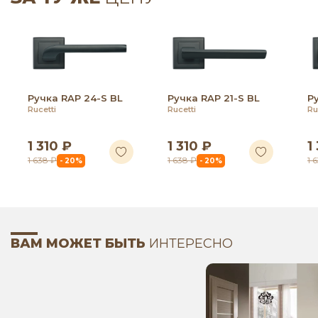
Ручка RAP 24-S BL
Ручка RAP 21-S BL
Р
Rucetti
Rucetti
Ru
1 310 ₽
1 310 ₽
1
1 638 ₽
1 638 ₽
1 
- 20%
- 20%
ВАМ МОЖЕТ БЫТЬ
ИНТЕРЕСНО