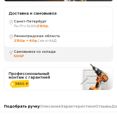
Доставка и самовывоз
Санкт-Петербург
•
2150р.
Пн-Пт с 14:00
Ленинградская область
2150р + 60р.
/ км от КАД
Самовывоз со склада
500₽
Профессиональный
монтаж с гарантией
3850 ₽
Подобрать ручку
Описание
Характеристики
Отзывы
До