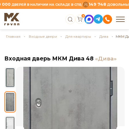
0
149 748
/
ДВЕРЕЙ В НАЛИЧИИ НА СКЛАДЕ В СПБ
ДОВОЛЬНЫХ КЛ
0
Главная
-
Входные двери
-
Для квартиры
-
Дива
- МКМ Ди
Входная дверь МКМ Дива 48
«Дива»