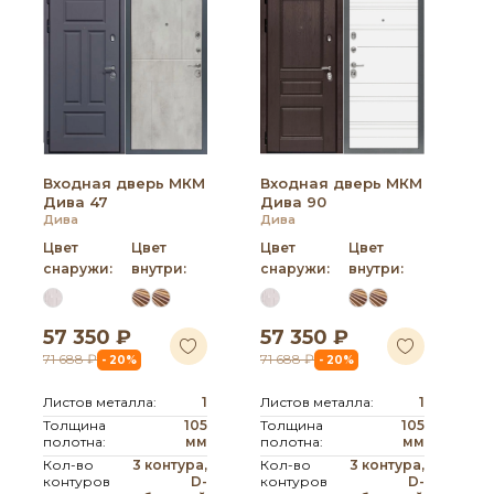
Входная дверь МКМ
Входная дверь МКМ
Дива 47
Дива 90
Дива
Дива
Цвет
Цвет
Цвет
Цвет
снаружи:
внутри:
снаружи:
внутри:
57 350 ₽
57 350 ₽
71 688 ₽
71 688 ₽
- 20%
- 20%
Листов металла:
1
Листов металла:
1
Толщина
105
Толщина
105
полотна:
мм
полотна:
мм
Кол-во
3 контура,
Кол-во
3 контура,
контуров
D-
контуров
D-