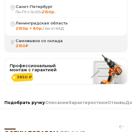
Санкт-Петербург
•
2150р.
Пн-Пт с 14:00
Ленинградская область
2150р + 60р.
/ км от КАД
Самовывоз со склада
2150₽
Профессиональный
монтаж с гарантией
3850 ₽
Подобрать ручку
Описание
Характеристики
Отзывы
До