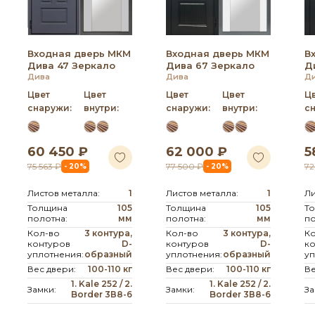
Входная дверь МКМ
Входная дверь МКМ
В
Дива 47 Зеркало
Дива 67 Зеркало
Д
Дива
Дива
Д
Цвет
Цвет
Цвет
Цвет
Ц
снаружи:
внутри:
снаружи:
внутри:
с
60 450 ₽
62 000 ₽
5
75 563 ₽
77 500 ₽
72
- 20%
- 20%
Листов металла:
1
Листов металла:
1
Ли
Толщина
105
Толщина
105
Т
полотна:
мм
полотна:
мм
по
Кол-во
3 контура,
Кол-во
3 контура,
К
контуров
D-
контуров
D-
к
уплотнения:
образный
уплотнения:
образный
уп
Вес двери:
100-110 кг
Вес двери:
100-110 кг
Ве
1. Kale 252 / 2.
1. Kale 252 / 2.
Замки:
Замки:
За
Border 3В8-6
Border 3В8-6