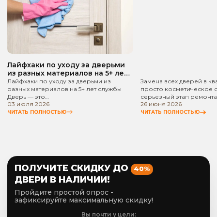
руководство!
Лайфхаки по уходу за дверьми
из разных материалов на 5+ лет
службы
Лайфхаки по уходу за дверьми из
Замена всех дверей в кв
разных материалов на 5+ лет службы
просто косметическое 
Дверь — это…
серьезный этап ремонта
03 июля 2026
26 июня 2026
ЧИТАТЬ ПОЛНОСТЬЮ
ЧИТАТЬ ПОЛНОСТЬЮ
ПОЛУЧИТЕ СКИДКУ ДО
40%
ДВЕРИ В НАЛИЧИИ!
Пройдите простой опрос -
зафиксируйте максимальную скидку!
Вы почти у цели: