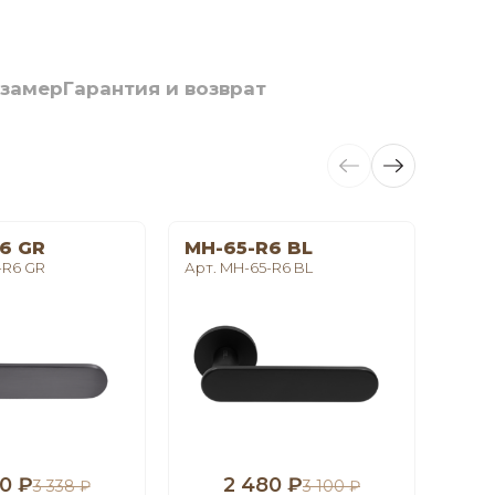
 замер
Гарантия и возврат
6 GR
MH-65-R6 BL
LE 
-R6 GR
Арт. MH-65-R6 BL
Арт. 
0 ₽
2 480 ₽
1
3 338 ₽
3 100 ₽