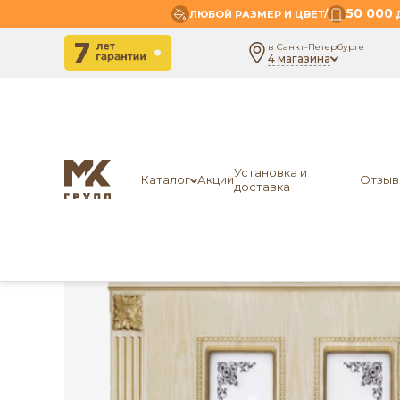
50 000
/
ЛЮБОЙ РАЗМЕР И ЦВЕТ
Д
в Санкт-Петербурге
4 магазина
-
- Посейдон (белое ст.)
Главная
OSTIN
Установка и
Каталог
Акции
Отзыв
доставка