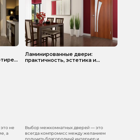
ь
Белые
Ламинированные двери:
ртире?
матер
практичность, эстетика и
разумная экономия
 это не
Выбор межкомнатных дверей — это
Белые 
е, а
всегда компромисс между желанием
одним 
получить благородный интерьер и
элемен