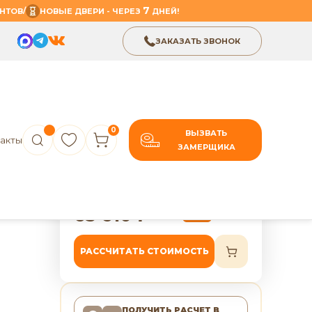
7
/
НТОВ
НОВЫЕ ДВЕРИ - ЧЕРЕЗ
ДНЕЙ!
ЗАКАЗАТЬ ЗВОНОК
0
ВЫЗВАТЬ
акты
ЗАМЕРЩИКА
В избранное
Поделиться
ст.)
7 лет гарантии
63 610
₽
79 513
₽
-20%
РАССЧИТАТЬ СТОИМОСТЬ
ПОЛУЧИТЬ РАСЧЕТ
В