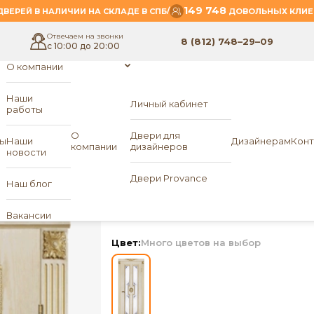
149 748
/
ВЕРЕЙ В НАЛИЧИИ НА СКЛАДЕ В СПБ
ДОВОЛЬНЫХ КЛИЕ
Отвечаем на звонки
8 (812) 748–29–09
с 10:00 до 20:00
О компании
Наши
Личный кабинет
работы
О
Двери для
ы
Наши
Дизайнерам
Конт
компании
дизайнеров
новости
ПО Посейдон (белое 
Двери Provance
Наш блог
«OSTIN»
Вакансии
Цвет:
Много цветов на выбор