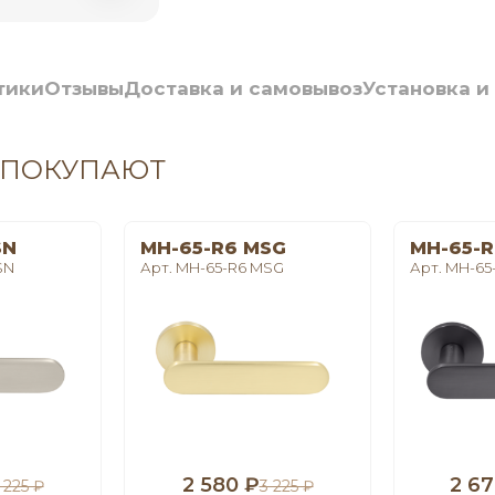
тики
Отзывы
Доставка и самовывоз
Установка и
 ПОКУПАЮТ
SN
MH-65-R6 MSG
MH-65-R
SN
Арт. MH-65-R6 MSG
Арт. MH-65
2 580 ₽
2 67
 225 ₽
3 225 ₽