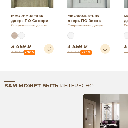
Межкомнатная
Межкомнатная
М
дверь ПО Сафари
дверь ПО Весна
д
Современные двери
Современные двери
Со
3 459 ₽
3 459 ₽
3
4 324 ₽
4 324 ₽
4 
- 20%
- 20%
ВАМ МОЖЕТ БЫТЬ
ИНТЕРЕСНО