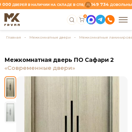
0
149 734
/
ДВЕРЕЙ В НАЛИЧИИ НА СКЛАДЕ В СПБ
ДОВОЛЬНЫХ КЛИ
0
Главная
-
Межкомнатные двери
-
Межкомнатные ламинирова
Межкомнатная дверь ПО Сафари 2
«Современные двери»