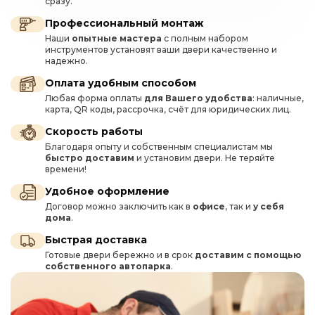
сразу.
Профессиональный монтаж
Наши
опытные мастера
с полным набором
инструментов установят ваши двери качественно и
надежно.
Оплата удобным способом
Любая форма оплаты
для Вашего удобства
: наличные,
карта, QR коды, рассрочка, счёт для юридических лиц.
Скорость работы
Благодаря опыту и собственным специалистам мы
быстро доставим
и установим двери. Не теряйте
времени!
Удобное оформление
Договор можно заключить как в
офисе
, так и
у себя
дома
.
Быстрая доставка
Готовые двери бережно и в срок
доставим с помощью
собственного автопарка
.