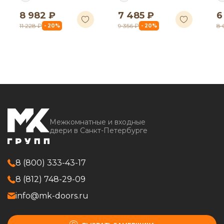
8 982 ₽
7 485 ₽
6
11 228 ₽
9 356 ₽
8 
- 20%
- 20%
Межкомнатные и входные
двери в Санкт-Петербурге
8 (800) 333-43-17
8 (812) 748-29-09
info@mk-doors.ru