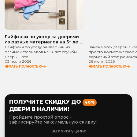
Лайфхаки по уходу за дверьми
из разных материалов на 5+ лет
службы
Лайфхаки по уходу за дверьми из
Замена всех дверей в кв
разных материалов на 5+ лет службы
просто косметическое 
Дверь — это…
серьезный этап ремонта
03 июля 2026
26 июня 2026
ЧИТАТЬ ПОЛНОСТЬЮ
ЧИТАТЬ ПОЛНОСТЬЮ
ПОЛУЧИТЕ СКИДКУ ДО
40%
ДВЕРИ В НАЛИЧИИ!
Пройдите простой опрос -
зафиксируйте максимальную скидку!
Вы почти у цели: