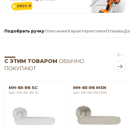
3850 ₽
Подобрать ручку
Описание
Характеристики
Отзывы
До
С ЭТИМ ТОВАРОМ
ОБЫЧНО
ПОКУПАЮТ
MH-65-R6 SC
MH-65-R6 MSN
Арт. MH-65-R6 SC
Арт. MH-65-R6 MSN