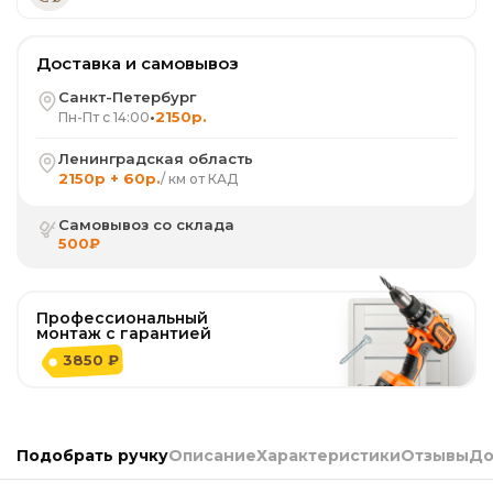
Доставка и самовывоз
Санкт-Петербург
•
2150р.
Пн-Пт с 14:00
Ленинградская область
2150р + 60р.
/ км от КАД
Самовывоз со склада
500₽
Профессиональный
монтаж с гарантией
3850 ₽
Подобрать ручку
Описание
Характеристики
Отзывы
До