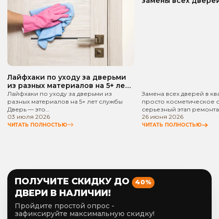
замены всех дверей
квартире? Пошаго
руководство!
Лайфхаки по уходу за дверьми
из разных материалов на 5+ лет
службы
Лайфхаки по уходу за дверьми из
Замена всех дверей в кв
разных материалов на 5+ лет службы
просто косметическое 
Дверь — это…
серьезный этап ремонта
03 июля 2026
26 июня 2026
ЧИТАТЬ ПОЛНОСТЬЮ
ЧИТАТЬ ПОЛНОСТЬЮ
ПОЛУЧИТЕ СКИДКУ ДО
40%
ДВЕРИ В НАЛИЧИИ!
Пройдите простой опрос -
зафиксируйте максимальную скидку!