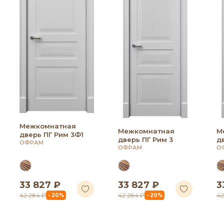
Межкомнатная
Межкомнатная
М
дверь ПГ Рим 3Ф1
дверь ПГ Рим 3
д
ОФРАМ
ОФРАМ
О
33 827 ₽
33 827 ₽
3
42 284 ₽
42 284 ₽
42
- 20%
- 20%