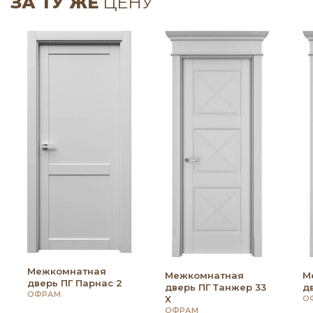
ЗА ТУ ЖЕ
ЦЕНУ
Межкомнатная
Межкомнатная
М
дверь ПГ Парнас 2
дверь ПГ Танжер 33
д
ОФРАМ
X
О
ОФРАМ