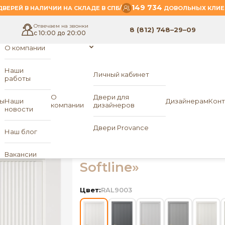
149 734
/
ВЕРЕЙ В НАЛИЧИИ НА СКЛАДЕ В СПБ
ДОВОЛЬНЫХ КЛИЕ
Отвечаем на звонки
8 (812) 748–29–09
с 10:00 до 20:00
О компании
Наши
Личный кабинет
работы
- Panto-4
RS Softline
О
Двери для
ы
Наши
Дизайнерам
Конт
компании
дизайнеров
новости
Межкомнатная двер
Двери Provance
Наш блог
Panto-4
«MK DOORS
Вакансии
Softline»
Цвет:
RAL9003