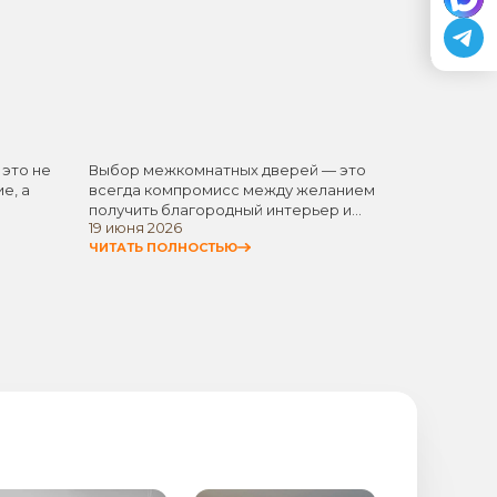
 это не
Выбор межкомнатных дверей — это
Белые 
е, а
всегда компромисс между желанием
одним 
получить благородный интерьер и
элемен
19 июня 2026
11 июня
стремлением не…
универ
ЧИТАТЬ ПОЛНОСТЬЮ
ЧИТАТЬ