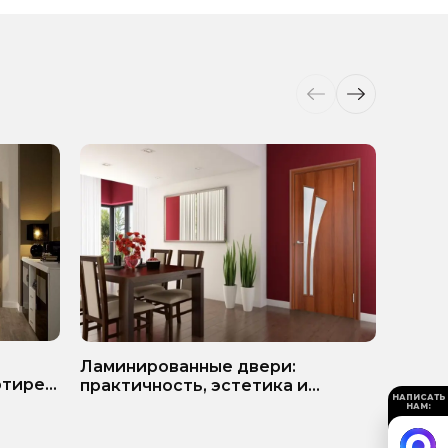
ь
Белые
Ламинированные двери:
ртире?
матер
практичность, эстетика и
НАПИСАТЬ
разумная экономия
НАМ: