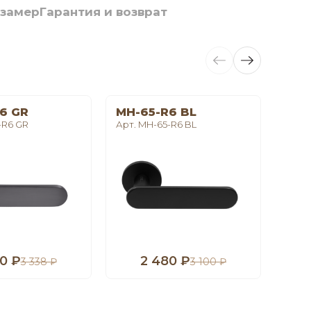
 замер
Гарантия и возврат
6 GR
MH-65-R6 BL
LE 
-R6 GR
Арт. MH-65-R6 BL
Арт. 
0 ₽
2 480 ₽
1
3 338 ₽
3 100 ₽