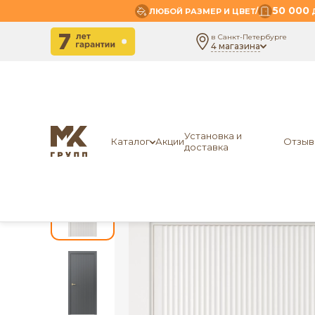
50 000
/
ЛЮБОЙ РАЗМЕР И ЦВЕТ
Д
в Санкт-Петербурге
4 магазина
-
-
-
Главная
Межкомнатные двери
Эмаль
MK DOO
Установка и
Каталог
Акции
Отзыв
доставка