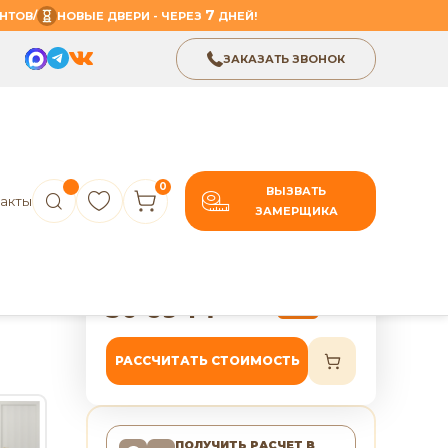
7
/
НТОВ
НОВЫЕ ДВЕРИ - ЧЕРЕЗ
ДНЕЙ!
ЗАКАЗАТЬ ЗВОНОК
0
ВЫЗВАТЬ
акты
ЗАМЕРЩИКА
В избранное
Поделиться
ь ПГ
7 лет гарантии
30 694
₽
38 368
₽
-20%
РАССЧИТАТЬ СТОИМОСТЬ
ПОЛУЧИТЬ РАСЧЕТ
В