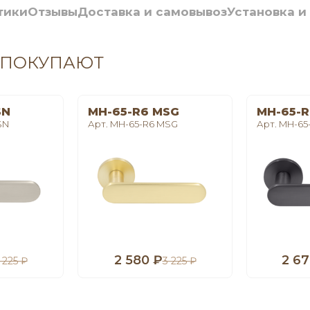
тики
Отзывы
Доставка и самовывоз
Установка и
 ПОКУПАЮТ
SN
MH-65-R6 MSG
MH-65-R
SN
Арт. MH-65-R6 MSG
Арт. MH-65
2 580 ₽
2 67
 225 ₽
3 225 ₽