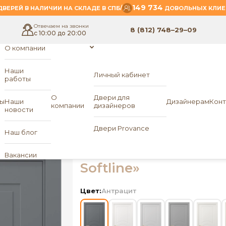
149 734
/
ВЕРЕЙ В НАЛИЧИИ НА СКЛАДЕ В СПБ
ДОВОЛЬНЫХ КЛИЕ
Отвечаем на звонки
8 (812) 748–29–09
с 10:00 до 20:00
О компании
Наши
Личный кабинет
работы
- Neo-9
RS Softline
О
Двери для
ы
Наши
Дизайнерам
Конт
компании
дизайнеров
новости
Межкомнатная двер
Двери Provance
Наш блог
Neo-9
«MK DOORS
Вакансии
Softline»
Цвет:
Антрацит