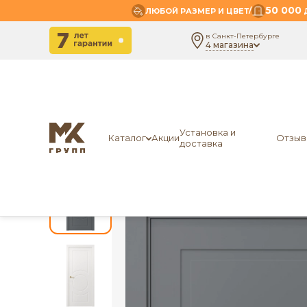
50 000
/
ЛЮБОЙ РАЗМЕР И ЦВЕТ
Д
в Санкт-Петербурге
4 магазина
-
-
-
Главная
Межкомнатные двери
Эмаль
MK DOO
Установка и
Каталог
Акции
Отзыв
доставка