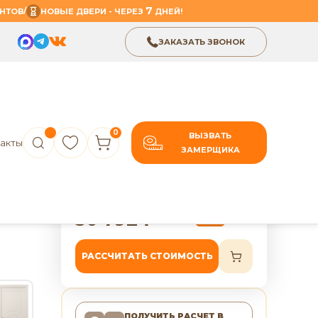
7
/
НТОВ
НОВЫЕ ДВЕРИ - ЧЕРЕЗ
ДНЕЙ!
ЗАКАЗАТЬ ЗВОНОК
0
ВЫЗВАТЬ
акты
ЗАМЕРЩИКА
В избранное
Поделиться
ь ПГ
7 лет гарантии
30 792
₽
38 490
₽
-20%
РАССЧИТАТЬ СТОИМОСТЬ
ПОЛУЧИТЬ РАСЧЕТ
В