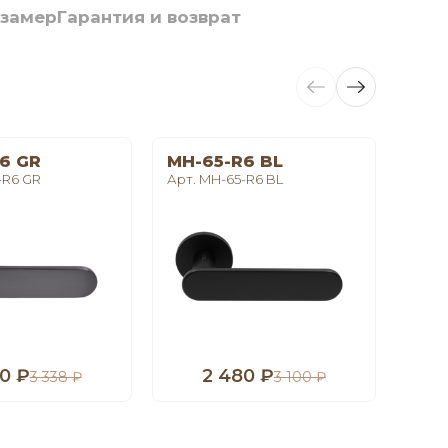
 замер
Гарантия и возврат
6 GR
MH-65-R6 BL
LE 
-R6 GR
Арт. MH-65-R6 BL
Арт. 
0 ₽
2 480 ₽
1
3 338 ₽
3 100 ₽