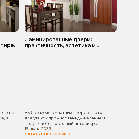
ь
Белые
Ламинированные двери:
ртире?
матер
практичность, эстетика и
разумная экономия
 это не
Выбор межкомнатных дверей — это
Белые 
е, а
всегда компромисс между желанием
одним 
получить благородный интерьер и
элемен
19 июня 2026
11 июня
стремлением не…
универ
ЧИТАТЬ ПОЛНОСТЬЮ
ЧИТАТЬ