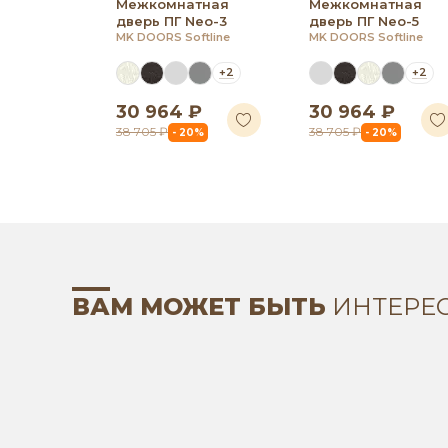
Межкомнатная
Межкомнатная
дверь ПГ Neo-3
дверь ПГ Neo-5
MK DOORS Softline
MK DOORS Softline
+2
+2
30 964 ₽
30 964 ₽
38 705 ₽
38 705 ₽
- 20%
- 20%
ВАМ МОЖЕТ БЫТЬ
ИНТЕРЕ