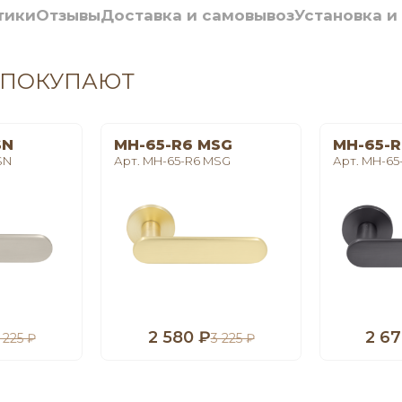
тики
Отзывы
Доставка и самовывоз
Установка и
 ПОКУПАЮТ
SN
MH-65-R6 MSG
MH-65-R
SN
Арт. MH-65-R6 MSG
Арт. MH-65
2 580 ₽
2 67
 225 ₽
3 225 ₽