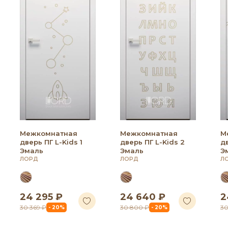
Межкомнатная
Межкомнатная
М
дверь ПГ L-Kids 1
дверь ПГ L-Kids 2
дв
Эмаль
Эмаль
Э
ЛОРД
ЛОРД
Л
24 295 ₽
24 640 ₽
2
30 369 ₽
30 800 ₽
30
- 20%
- 20%