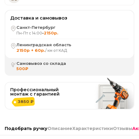
Доставка и самовывоз
Санкт-Петербург
•
2150р.
Пн-Пт с 14:00
Ленинградская область
2150р + 60р.
/ км от КАД
Самовывоз со склада
500₽
Профессиональный
монтаж с гарантией
3850 ₽
Подобрать ручку
Описание
Характеристики
Отзывы
Ак