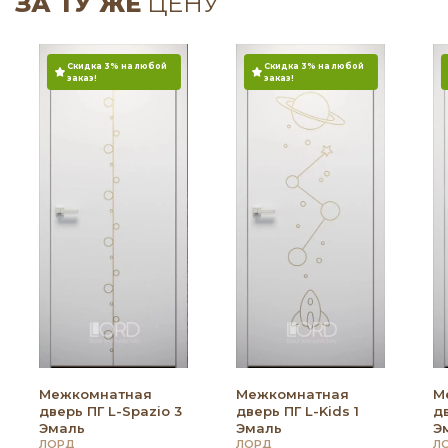
ЗА ТУ ЖЕ
ЦЕНУ
Скидка 3% на любой
Скидка 3% на любой
заказ!
заказ!
Межкомнатная
Межкомнатная
М
дверь ПГ L-Spazio 3
дверь ПГ L-Kids 1
дв
Эмаль
Эмаль
Э
ЛОРД
ЛОРД
Л