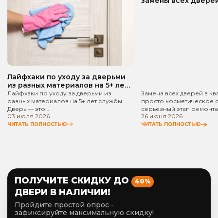
замены всех дверей
квартире? Пошаго
руководство!
Лайфхаки по уходу за дверьми
из разных материалов на 5+ лет
службы
Лайфхаки по уходу за дверьми из
Замена всех дверей в кв
разных материалов на 5+ лет службы
просто косметическое 
Дверь — это…
серьезный этап ремонта
03 июля 2026
26 июня 2026
ЧИТАТЬ ПОЛНОСТЬЮ
ЧИТАТЬ ПОЛНОСТЬЮ
ПОЛУЧИТЕ СКИДКУ ДО
40%
ДВЕРИ В НАЛИЧИИ!
Пройдите простой опрос -
зафиксируйте максимальную скидку!