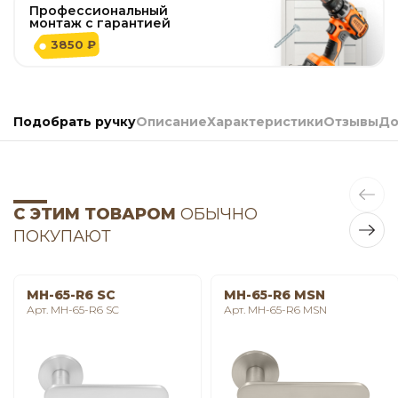
Профессиональный
монтаж с гарантией
3850 ₽
Подобрать ручку
Описание
Характеристики
Отзывы
До
С ЭТИМ ТОВАРОМ
ОБЫЧНО
ПОКУПАЮТ
MH-65-R6 SC
MH-65-R6 MSN
Арт. MH-65-R6 SC
Арт. MH-65-R6 MSN