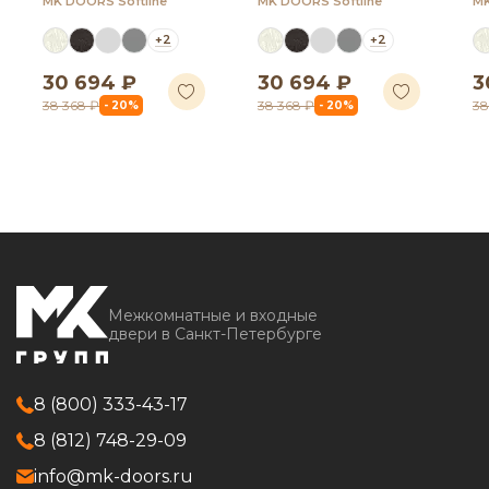
MK DOORS Softline
MK DOORS Softline
MK
+2
+2
30 694 ₽
30 694 ₽
3
38 368 ₽
38 368 ₽
38
- 20%
- 20%
Межкомнатные и входные
двери в Санкт-Петербурге
8 (800) 333-43-17
8 (812) 748-29-09
info@mk-doors.ru