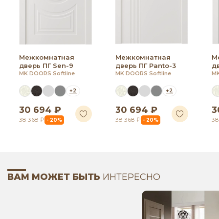
Межкомнатная
Межкомнатная
М
дверь ПГ Sen-9
дверь ПГ Panto-3
дв
MK DOORS Softline
MK DOORS Softline
MK
+2
+2
30 694 ₽
30 694 ₽
3
38 368 ₽
38 368 ₽
38
- 20%
- 20%
ВАМ МОЖЕТ БЫТЬ
ИНТЕРЕСНО