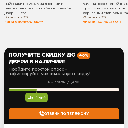
службы
Лайфхаки по уходу за дверьми из
Замена всех дверей в кв
разных материалов на 5+ лет службы
просто косметическое 
Дверь — это…
серьезный этап ремонта
03 июля 2026
26 июня 2026
ЧИТАТЬ ПОЛНОСТЬЮ
ЧИТАТЬ ПОЛНОСТЬЮ
ПОЛУЧИТЕ СКИДКУ ДО
40%
ДВЕРИ В НАЛИЧИИ!
Пройдите простой опрос -
зафиксируйте максимальную скидку!
Вы почти у цели:
Шаг
1
из 4
ОТВЕЧУ ПО ТЕЛЕФОНУ