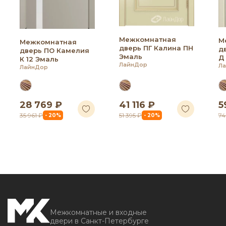
Межкомнатная
М
Межкомнатная
дверь ПГ Калина ПН
д
дверь ПО Камелия
Эмаль
Д
К 12 Эмаль
ЛайнДор
Л
ЛайнДор
28 769 ₽
41 116 ₽
5
35 961 ₽
51 395 ₽
74
- 20%
- 20%
Межкомнатные и входные
двери в Санкт-Петербурге