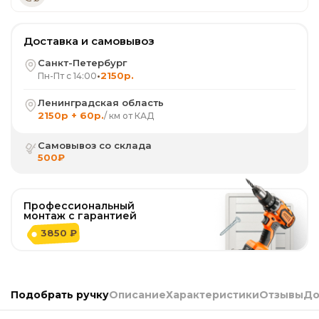
Доставка и самовывоз
Санкт-Петербург
•
2150р.
Пн-Пт с 14:00
Ленинградская область
2150р + 60р.
/ км от КАД
Самовывоз со склада
500₽
Профессиональный
монтаж с гарантией
3850 ₽
Подобрать ручку
Описание
Характеристики
Отзывы
До