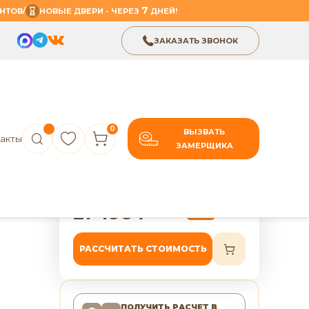
7
/
НТОВ
НОВЫЕ ДВЕРИ - ЧЕРЕЗ
ДНЕЙ!
ЗАКАЗАТЬ ЗВОНОК
0
ВЫЗВАТЬ
акты
ЗАМЕРЩИКА
В избранное
Поделиться
рь
7 лет гарантии
21 498
₽
26 873
₽
-20%
РАССЧИТАТЬ СТОИМОСТЬ
ПОЛУЧИТЬ РАСЧЕТ
В