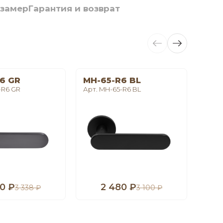
 замер
Гарантия и возврат
6 GR
MH-65-R6 BL
LE 
-R6 GR
Арт. MH-65-R6 BL
Арт. 
0 ₽
2 480 ₽
1
3 338 ₽
3 100 ₽