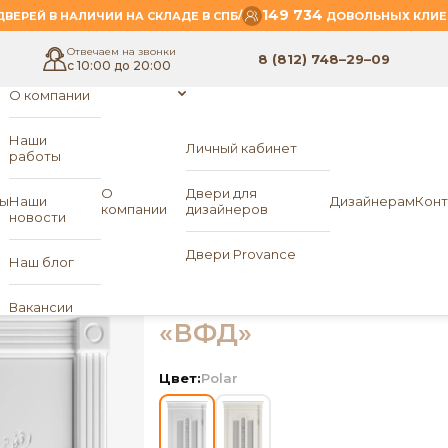
149 734
/
ВЕРЕЙ В НАЛИЧИИ НА СКЛАДЕ В СПБ
ДОВОЛЬНЫХ КЛИЕ
Отвечаем на звонки
8 (812) 748–29–09
с 10:00 до 20:00
О компании
Наши
Личный кабинет
работы
- Александрия 3D
О
Двери для
ы
Наши
Дизайнерам
Конт
компании
дизайнеров
новости
Межкомнатная две
Двери Provance
Наш блог
ПО Александрия 3D
Вакансии
«ВФД»
Цвет:
Polar