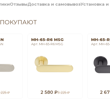
тики
Отзывы
Доставка и самовывоз
Установка и
 ПОКУПАЮТ
SN
MH-65-R6 MSG
MH-65-R
SN
Арт. MH-65-R6 MSG
Арт. MH-65
2 580 ₽
2 67
 225 ₽
3 225 ₽