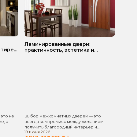
ь
Белые
Ламинированные двери:
ртире?
матер
практичность, эстетика и
разумная экономия
 это не
Выбор межкомнатных дверей — это
Белые 
е, а
всегда компромисс между желанием
одним 
получить благородный интерьер и
элемен
19 июня 2026
11 июня
стремлением не…
универ