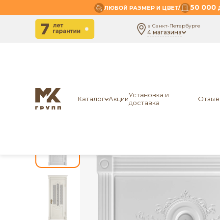
50 000
/
ЛЮБОЙ РАЗМЕР И ЦВЕТ
Д
в Санкт-Петербурге
4 магазина
-
-
-
Главная
Межкомнатные двери
Эмаль
ВФД
Установка и
Каталог
Акции
Отзыв
доставка