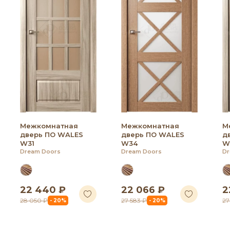
Межкомнатная
Межкомнатная
М
дверь ПО WALES
дверь ПО WALES
д
W31
W34
W
Dream Doors
Dream Doors
Dr
22 440 ₽
22 066 ₽
2
28 050 ₽
27 583 ₽
27
- 20%
- 20%