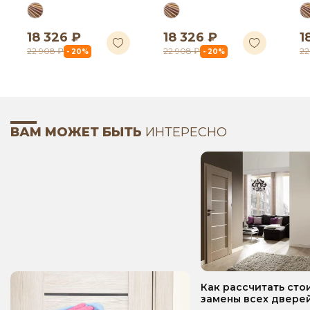
18 326 ₽
18 326 ₽
1
22 908 ₽
22 908 ₽
22
- 20%
- 20%
ВАМ МОЖЕТ БЫТЬ
ИНТЕРЕСНО
Как рассчитать сто
замены всех дверей