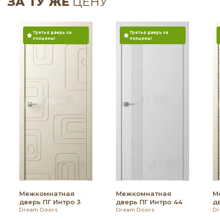
ЗА ТУ ЖЕ
ЦЕНУ
Третья дверь за
Третья дверь за
полцены!
полцены!
Межкомнатная
Межкомнатная
М
дверь ПГ Интро 3
дверь ПГ Интро 44
д
Dream Doors
Dream Doors
Dr