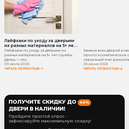
квартире? Пошаго
руководство!
Лайфхаки по уходу за дверьми
из разных материалов на 5+ лет
службы
Лайфхаки по уходу за дверьми из
Замена всех дверей в кв
разных материалов на 5+ лет службы
просто косметическое 
Дверь — это…
серьезный этап ремонта
03 июля 2026
26 июня 2026
ЧИТАТЬ ПОЛНОСТЬЮ
ЧИТАТЬ ПОЛНОСТЬЮ
ПОЛУЧИТЕ СКИДКУ ДО
40%
ДВЕРИ В НАЛИЧИИ!
Пройдите простой опрос -
зафиксируйте максимальную скидку!