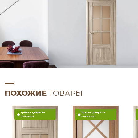
ПОХОЖИЕ
ТОВАРЫ
Третья дверь за
Третья дверь за
полцены!
полцены!