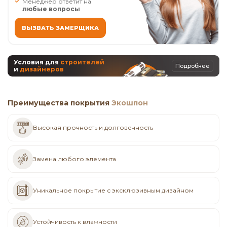
Менеджер ответит на
любые вопросы
ВЫЗВАТЬ ЗАМЕРЩИКА
Условия для
строителей
Подробнее
и
дизайнеров
Преимущества покрытия
Экошпон
Высокая прочность и долговечность
Замена любого элемента
Уникальное покрытие с эксклюзивным дизайном
Устойчивость к влажности