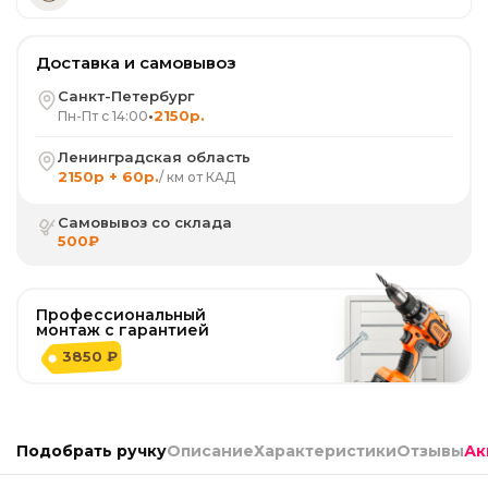
Доставка и самовывоз
Санкт-Петербург
•
2150р.
Пн-Пт с 14:00
Ленинградская область
2150р + 60р.
/ км от КАД
Самовывоз со склада
500₽
Профессиональный
монтаж с гарантией
3850 ₽
Подобрать ручку
Описание
Характеристики
Отзывы
Ак