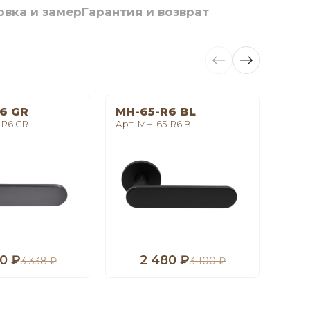
овка и замер
Гарантия и возврат
6 GR
MH-65-R6 BL
LE 
-R6 GR
Арт. MH-65-R6 BL
Арт. 
0 ₽
2 480 ₽
1
3 338 ₽
3 100 ₽