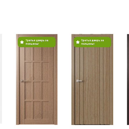
Третья дверь за
Третья дверь за
полцены!
полцены!