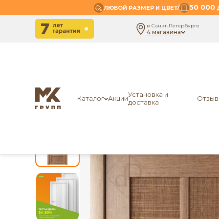
50 000
/
ЛЮБОЙ РАЗМЕР И ЦВЕТ
Д
в Санкт-Петербурге
4 магазина
-
-
-
Главная
Межкомнатные двери
Экошпон
Dr
Установка и
Каталог
Акции
Отзыв
доставка