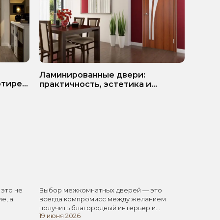
ь
Белые
Ламинированные двери:
ртире?
матер
практичность, эстетика и
разумная экономия
 это не
Выбор межкомнатных дверей — это
Белые 
е, а
всегда компромисс между желанием
одним 
получить благородный интерьер и
элемен
19 июня 2026
11 июня
стремлением не…
универ