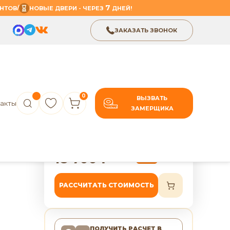
7
/
НТОВ
НОВЫЕ ДВЕРИ - ЧЕРЕЗ
ДНЕЙ!
ЗАКАЗАТЬ ЗВОНОК
0
ВЫЗВАТЬ
акты
ЗАМЕРЩИКА
В избранное
Поделиться
рь
7 лет гарантии
am
18 700
₽
23 375
₽
-20%
РАССЧИТАТЬ СТОИМОСТЬ
ПОЛУЧИТЬ РАСЧЕТ
В