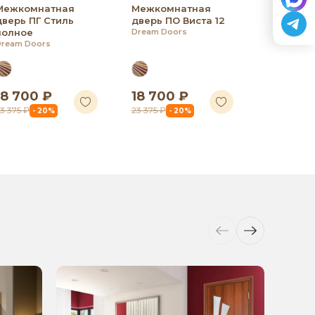
Межкомнатная
Межкомнатная
дверь ПГ Стиль
дверь ПО Виста 12
полное
Dream Doors
Dream Doors
18 700 ₽
18 700 ₽
18 700
3 375 ₽
23 375 ₽
23 375 ₽
- 20%
- 20%
- 