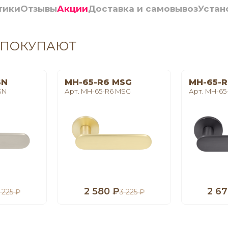
тики
Отзывы
Акции
Доставка и самовывоз
Устан
 ПОКУПАЮТ
SN
MH-65-R6 MSG
MH-65-R
SN
Арт. MH-65-R6 MSG
Арт. MH-65
2 580 ₽
2 67
 225 ₽
3 225 ₽