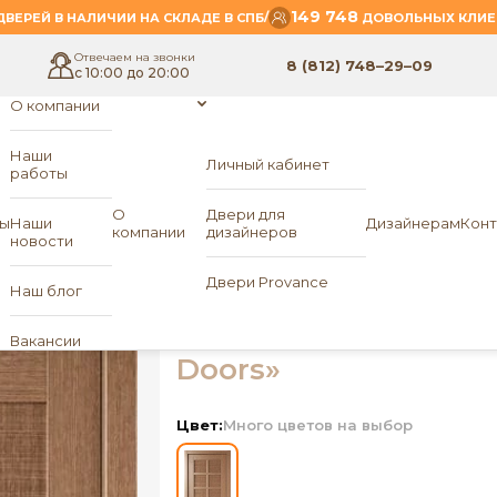
149 748
/
ВЕРЕЙ В НАЛИЧИИ НА СКЛАДЕ В СПБ
ДОВОЛЬНЫХ КЛИЕ
Отвечаем на звонки
8 (812) 748–29–09
с 10:00 до 20:00
О компании
Наши
Личный кабинет
работы
- WALES W15
eam Doors
О
Двери для
ы
Наши
Дизайнерам
Конт
компании
дизайнеров
новости
Межкомнатная две
Двери Provance
Наш блог
ПО WALES W15
«Dre
Вакансии
Doors»
Цвет:
Много цветов на выбор