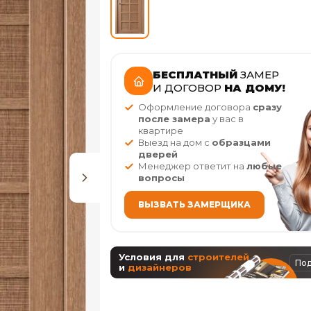
БЕСПЛАТНЫЙ
ЗАМЕР
И ДОГОВОР
НА ДОМУ!
Оформление договора
сразу
после замера
у вас в
квартире
Выезд на дом с
образцами
дверей
Менеджер ответит на
любые
вопросы
ВЫЗВАТЬ ЗАМЕРЩИКА
Условия для
строителей
По
и
дизайнеров