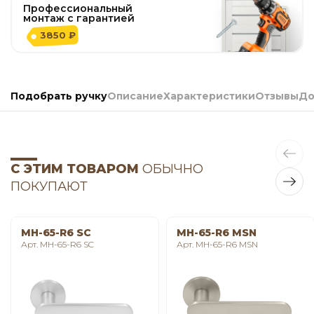
Профессиональный
монтаж с гарантией
3850 ₽
Подобрать ручку
Описание
Характеристики
Отзывы
До
С ЭТИМ ТОВАРОМ
ОБЫЧНО
ПОКУПАЮТ
MH-65-R6 SC
MH-65-R6 MSN
Арт. MH-65-R6 SC
Арт. MH-65-R6 MSN