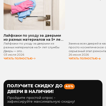
квартире? Пошаго
руководство!
Лайфхаки по уходу за дверьми
из разных материалов на 5+ лет
службы
Лайфхаки по уходу за дверьми из
Замена всех дверей в кв
разных материалов на 5+ лет службы
просто косметическое 
Дверь — это…
серьезный этап ремонта
03 июля 2026
26 июня 2026
ЧИТАТЬ ПОЛНОСТЬЮ
ЧИТАТЬ ПОЛНОСТЬЮ
ПОЛУЧИТЕ СКИДКУ ДО
40%
ДВЕРИ В НАЛИЧИИ!
Пройдите простой опрос -
зафиксируйте максимальную скидку!