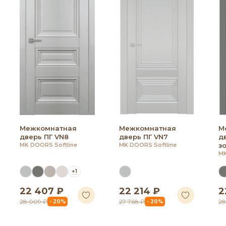
Межкомнатная
Межкомнатная
М
дверь ПГ VN8
дверь ПГ VN7
д
MK DOORS Softline
MK DOORS Softline
з
MK
+1
22 407 ₽
22 214 ₽
2
28 009 ₽
27 768 ₽
28
- 20%
- 20%