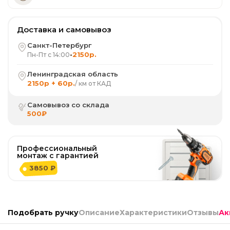
Доставка и самовывоз
Санкт-Петербург
•
2150р.
Пн-Пт с 14:00
Ленинградская область
2150р + 60р.
/ км от КАД
Самовывоз со склада
500₽
Профессиональный
монтаж с гарантией
3850 ₽
Подобрать ручку
Описание
Характеристики
Отзывы
Ак