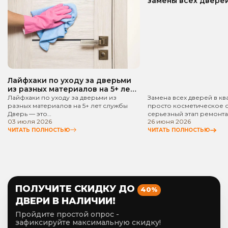
замены всех дверей
квартире? Пошаго
руководство!
Лайфхаки по уходу за дверьми
из разных материалов на 5+ лет
службы
Лайфхаки по уходу за дверьми из
Замена всех дверей в кв
разных материалов на 5+ лет службы
просто косметическое 
Дверь — это…
серьезный этап ремонта
03 июля 2026
26 июня 2026
ЧИТАТЬ ПОЛНОСТЬЮ
ЧИТАТЬ ПОЛНОСТЬЮ
ПОЛУЧИТЕ СКИДКУ ДО
40%
ДВЕРИ В НАЛИЧИИ!
Пройдите простой опрос -
зафиксируйте максимальную скидку!