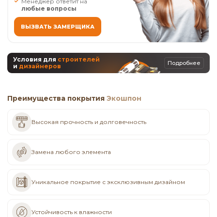
Менеджер ответит на
любые вопросы
ВЫЗВАТЬ ЗАМЕРЩИКА
Условия для
строителей
Подробнее
и
дизайнеров
Преимущества покрытия
Экошпон
Высокая прочность и долговечность
Замена любого элемента
Уникальное покрытие с эксклюзивным дизайном
Устойчивость к влажности