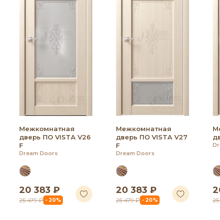
Межкомнатная
Межкомнатная
М
дверь ПО VISTA V26
дверь ПО VISTA V27
д
F
F
Dr
Dream Doors
Dream Doors
20 383 ₽
20 383 ₽
2
25 479 ₽
25 479 ₽
25
- 20%
- 20%