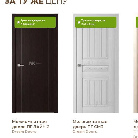
ЗА ТУ ЖЕ
ЦЕНУ
Третья дверь за
Третья дверь за
полцены!
полцены!
Межкомнатная
Межкомнатная
М
дверь ПГ ЛАЙН 2
дверь ПГ СМ3
д
Dream Doors
Dream Doors
F
Dr