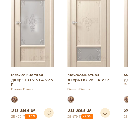
Межкомнатная
Межкомнатная
М
дверь ПО VISTA V26
дверь ПО VISTA V27
д
F
F
Dr
Dream Doors
Dream Doors
20 383 ₽
20 383 ₽
2
25 479 ₽
25 479 ₽
25
- 20%
- 20%