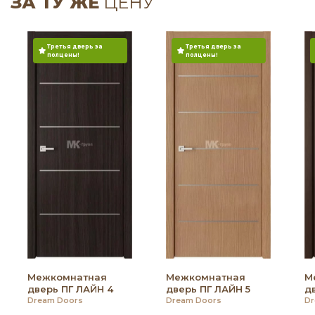
ЗА ТУ ЖЕ
ЦЕНУ
Третья дверь за
Третья дверь за
полцены!
полцены!
Межкомнатная
Межкомнатная
М
дверь ПГ ЛАЙН 4
дверь ПГ ЛАЙН 5
д
Dream Doors
Dream Doors
Dr