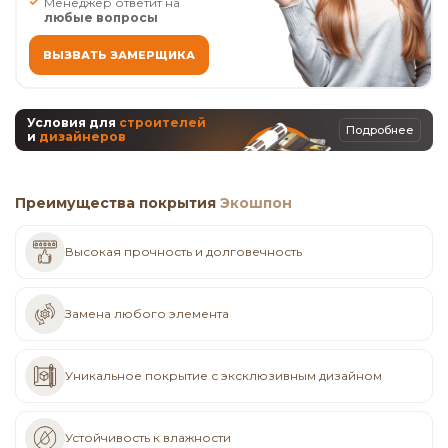
Менеджер ответит на
любые вопросы
ВЫЗВАТЬ ЗАМЕРЩИКА
Условия для
строителей
Подробнее
и
дизайнеров
Преимущества покрытия
Экошпон
Высокая прочность и долговечность
Замена любого элемента
Уникальное покрытие с эксклюзивным дизайном
Устойчивость к влажности