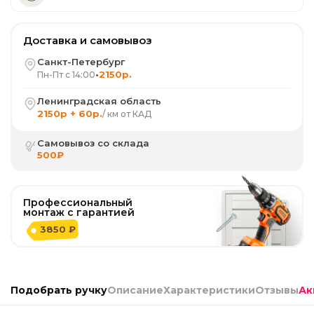
Доставка и самовывоз
Санкт-Петербург
•
2150р.
Пн-Пт с 14:00
Ленинградская область
2150р + 60р.
/ км от КАД
Самовывоз со склада
500₽
Профессиональный
монтаж с гарантией
3850 ₽
Подобрать ручку
Описание
Характеристики
Отзывы
Ак