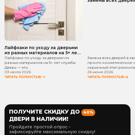
замены всех дверей
квартире? Пошаго
руководство!
Лайфхаки по уходу за дверьми
из разных материалов на 5+ лет
службы
Лайфхаки по уходу за дверьми из
Замена всех дверей в кв
разных материалов на 5+ лет службы
просто косметическое 
Дверь — это…
серьезный этап ремонта
03 июля 2026
26 июня 2026
ЧИТАТЬ ПОЛНОСТЬЮ
ЧИТАТЬ ПОЛНОСТЬЮ
ПОЛУЧИТЕ СКИДКУ ДО
40%
ДВЕРИ В НАЛИЧИИ!
Пройдите простой опрос -
зафиксируйте максимальную скидку!