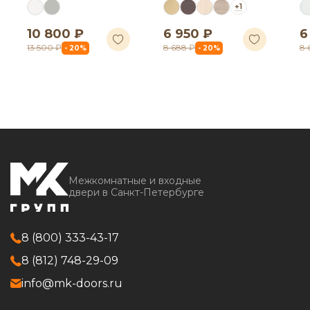
+1
10 800 ₽
6 950 ₽
6
13 500 ₽
8 688 ₽
8 
- 20%
- 20%
Межкомнатные и входные
двери в Санкт-Петербурге
8 (800) 333-43-17
8 (812) 748-29-09
info@mk-doors.ru