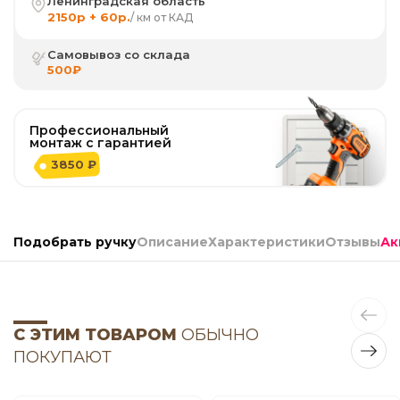
Ленинградская область
2150р + 60р.
/ км от КАД
Самовывоз со склада
500₽
Профессиональный
монтаж с гарантией
3850 ₽
Подобрать ручку
Описание
Характеристики
Отзывы
Ак
С ЭТИМ ТОВАРОМ
ОБЫЧНО
ПОКУПАЮТ