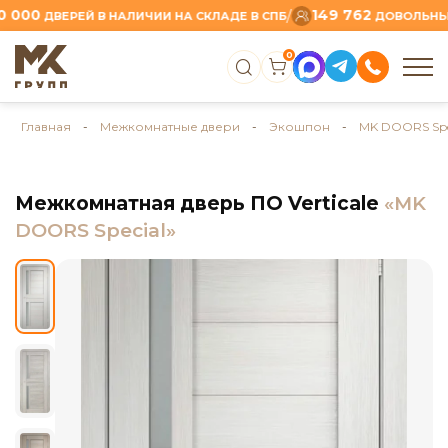
0
149 762
/
ДВЕРЕЙ В НАЛИЧИИ НА СКЛАДЕ В СПБ
ДОВОЛЬНЫХ КЛ
0
Главная
-
Межкомнатные двери
-
Экошпон
-
MK DOORS Spe
Межкомнатная дверь ПО Verticale
«MK
DOORS Special»