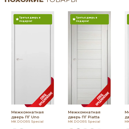
Третья дверь в
Третья дверь в
подарок!
подарок!
Межкомнатная
Межкомнатная
М
дверь ПГ Uno
дверь ПГ Piatta
д
MK DOORS Special
MK DOORS Special
MK