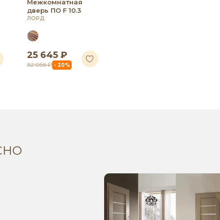
Межкомнатная
дверь ПО F 10.3
ЛОРД
25 645 ₽
32 056 ₽
- 20%
СНО