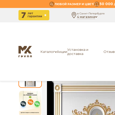
50 000
/
ЛЮБОЙ РАЗМЕР И ЦВЕТ
Д
в Санкт-Петербурге
4 магазина
-
-
-
Главная
Межкомнатные двери
Экошпон
ЛО
Установка и
Каталог
Акции
Отзыв
доставка