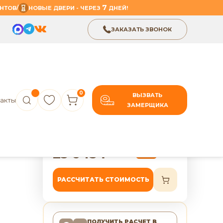
7
/
НТОВ
НОВЫЕ ДВЕРИ - ЧЕРЕЗ
ДНЕЙ!
ЗАКАЗАТЬ ЗВОНОК
0
ВЫЗВАТЬ
акты
ЗАМЕРЩИКА
В избранное
Поделиться
рь
7 лет гарантии
25 645
₽
32 056
₽
-20%
РАССЧИТАТЬ СТОИМОСТЬ
ПОЛУЧИТЬ РАСЧЕТ
В