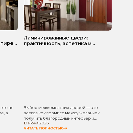
ь
Белые
Ламинированные двери:
ртире?
матер
практичность, эстетика и
разумная экономия
 это не
Выбор межкомнатных дверей — это
Белые 
е, а
всегда компромисс между желанием
одним 
получить благородный интерьер и
элемен
19 июня 2026
11 июня
стремлением не…
универ
ЧИТАТЬ ПОЛНОСТЬЮ
ЧИТАТЬ