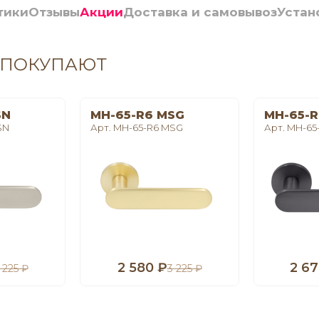
тики
Отзывы
Акции
Доставка и самовывоз
Устан
 ПОКУПАЮТ
SN
MH-65-R6 MSG
MH-65-R
SN
Арт. MH-65-R6 MSG
Арт. MH-65
2 580 ₽
2 67
 225 ₽
3 225 ₽