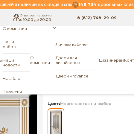
149 734
/
ВЕРЕЙ В НАЛИЧИИ НА СКЛАДЕ В СПБ
ДОВОЛЬНЫХ КЛИЕ
Отвечаем на звонки
8 (812) 748–29–09
с 10:00 до 20:00
О компании
Наши
Личный кабинет
работы
- Прима 2
РД
О
Двери для
ы
Наши
Дизайнерам
Конт
компании
дизайнеров
новости
Межкомнатная две
Двери Provance
Наш блог
ПО Прима 2
«ЛОРД»
Вакансии
Цвет:
Много цветов на выбор