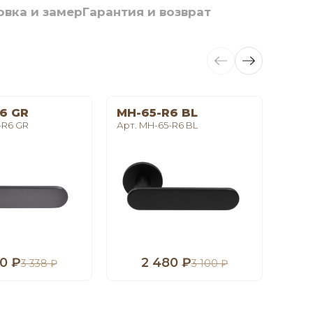
овка и замер
Гарантия и возврат
6 GR
MH-65-R6 BL
LE 
-R6 GR
Арт. MH-65-R6 BL
Арт. 
0 ₽
2 480 ₽
1
3 338 ₽
3 100 ₽