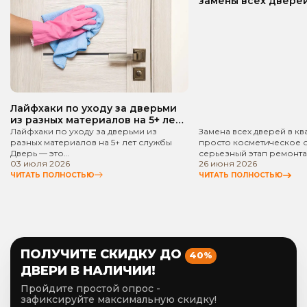
замены всех дверей
квартире? Пошаго
руководство!
Лайфхаки по уходу за дверьми
из разных материалов на 5+ лет
службы
Лайфхаки по уходу за дверьми из
Замена всех дверей в кв
разных материалов на 5+ лет службы
просто косметическое 
Дверь — это…
серьезный этап ремонта
03 июля 2026
26 июня 2026
ЧИТАТЬ ПОЛНОСТЬЮ
ЧИТАТЬ ПОЛНОСТЬЮ
ПОЛУЧИТЕ СКИДКУ ДО
40%
ДВЕРИ В НАЛИЧИИ!
Пройдите простой опрос -
зафиксируйте максимальную скидку!