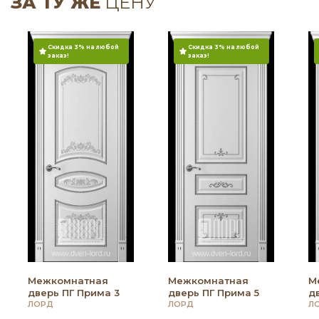
ЗА ТУ ЖЕ
ЦЕНУ
Скидка 3% на любой
Скидка 3% на любой
заказ!
заказ!
Межкомнатная
Межкомнатная
М
дверь ПГ Прима 3
дверь ПГ Прима 5
д
ЛОРД
ЛОРД
Л