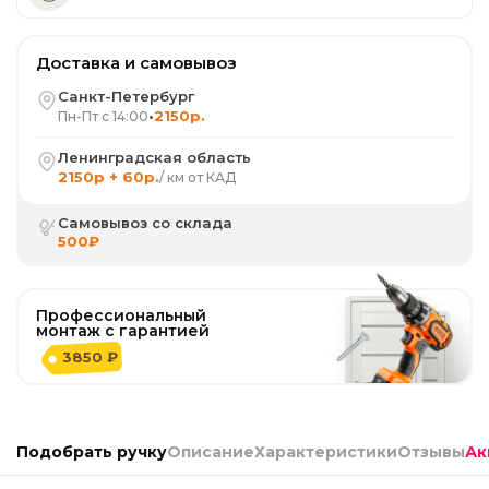
Доставка и самовывоз
Санкт-Петербург
•
2150р.
Пн-Пт с 14:00
Ленинградская область
2150р + 60р.
/ км от КАД
Самовывоз со склада
500₽
Профессиональный
монтаж с гарантией
3850 ₽
Подобрать ручку
Описание
Характеристики
Отзывы
Ак