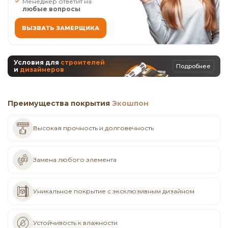
Менеджер ответит на
любые вопросы
ВЫЗВАТЬ ЗАМЕРЩИКА
Условия для
строителей
Подробнее
и
дизайнеров
Преимущества покрытия
Экошпон
Высокая прочность и долговечность
Замена любого элемента
Уникальное покрытие с эксклюзивным дизайном
Устойчивость к влажности