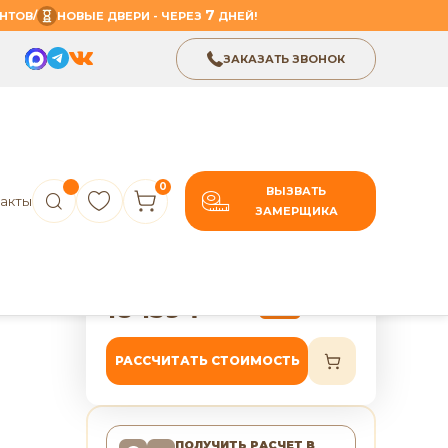
7
/
НТОВ
НОВЫЕ ДВЕРИ - ЧЕРЕЗ
ДНЕЙ!
ЗАКАЗАТЬ ЗВОНОК
0
ВЫЗВАТЬ
акты
ЗАМЕРЩИКА
В избранное
Поделиться
рь
7 лет гарантии
18 139
₽
22 674
₽
-20%
РАССЧИТАТЬ СТОИМОСТЬ
ПОЛУЧИТЬ РАСЧЕТ
В