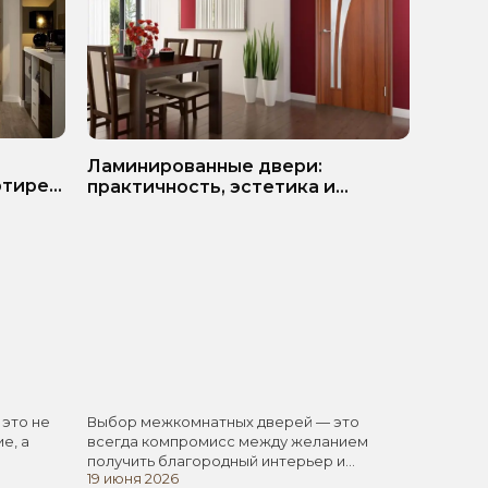
ь
Белые
Ламинированные двери:
ртире?
матер
практичность, эстетика и
разумная экономия
 это не
Выбор межкомнатных дверей — это
Белые 
е, а
всегда компромисс между желанием
одним 
получить благородный интерьер и
элемен
19 июня 2026
11 июня
стремлением не…
универ