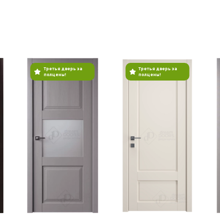
Третья дверь за
Третья дверь за
полцены!
полцены!