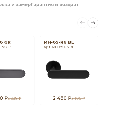
овка и замер
Гарантия и возврат
6 GR
MH-65-R6 BL
LE 
-R6 GR
Арт. MH-65-R6 BL
Арт. 
0 ₽
2 480 ₽
1
3 338 ₽
3 100 ₽