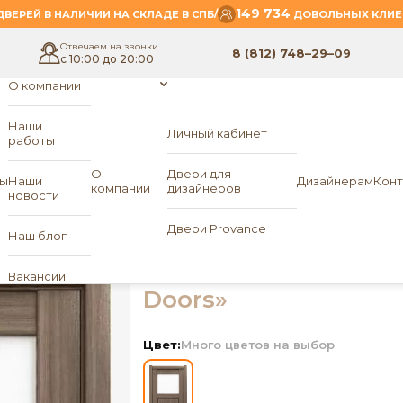
149 734
/
ВЕРЕЙ В НАЛИЧИИ НА СКЛАДЕ В СПБ
ДОВОЛЬНЫХ КЛИЕ
Отвечаем на звонки
8 (812) 748–29–09
с 10:00 до 20:00
О компании
Наши
Личный кабинет
работы
- Прайм 8
eam Doors
О
Двери для
ы
Наши
Дизайнерам
Конт
компании
дизайнеров
новости
Межкомнатная две
Двери Provance
Наш блог
ПО Прайм 8
«Dream
Вакансии
Doors»
Цвет:
Много цветов на выбор