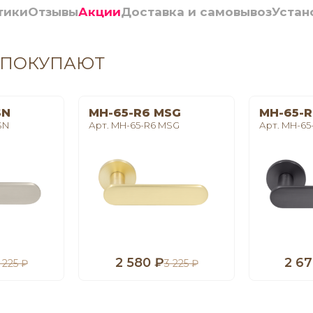
тики
Отзывы
Акции
Доставка и самовывоз
Устан
 ПОКУПАЮТ
SN
MH-65-R6 MSG
MH-65-R
SN
Арт. MH-65-R6 MSG
Арт. MH-65
2 580 ₽
2 67
 225 ₽
3 225 ₽