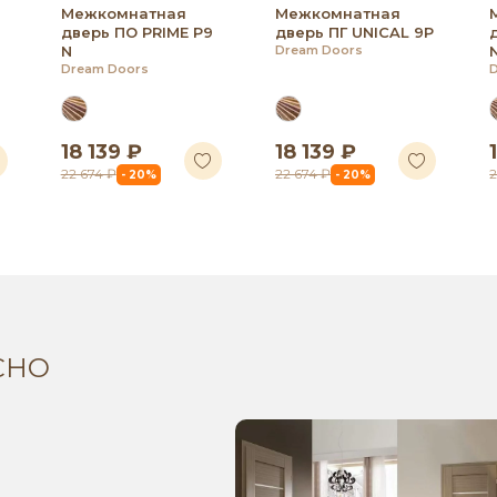
Межкомнатная
Межкомнатная
дверь ПО PRIME P9
дверь ПГ UNICAL 9P
N
Dream Doors
Dream Doors
18 139 ₽
18 139 ₽
22 674 ₽
22 674 ₽
2
- 20%
- 20%
СНО