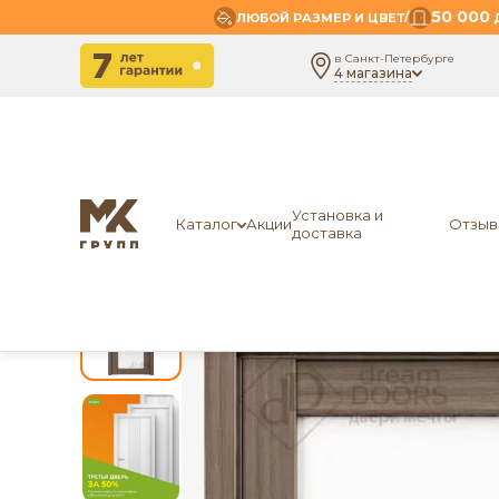
50 000
/
ЛЮБОЙ РАЗМЕР И ЦВЕТ
Д
в Санкт-Петербурге
4 магазина
-
-
-
Главная
Межкомнатные двери
Экошпон
Dr
Установка и
Каталог
Акции
Отзыв
доставка