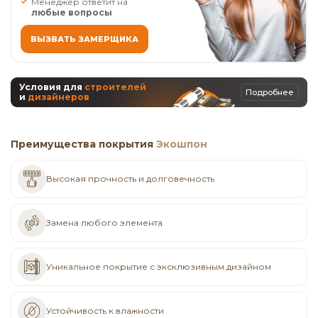
Менеджер ответит на
любые вопросы
ВЫЗВАТЬ ЗАМЕРЩИКА
Условия для
строителей
Подробнее
и
дизайнеров
Преимущества покрытия
Экошпон
Высокая прочность и долговечность
Замена любого элемента
Уникальное покрытие с эксклюзивным дизайном
Устойчивость к влажности