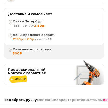
Доставка и самовывоз
Санкт-Петербург
•
2150р.
Пн-Пт с 14:00
Ленинградская область
2150р + 60р.
/ км от КАД
Самовывоз со склада
500₽
Профессиональный
монтаж с гарантией
3850 ₽
Подобрать ручку
Описание
Характеристики
Отзывы
Ак