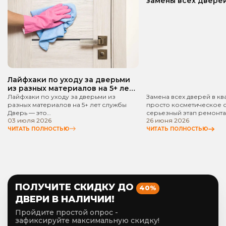
замены всех дверей
квартире? Пошаго
руководство!
Лайфхаки по уходу за дверьми
из разных материалов на 5+ лет
службы
Лайфхаки по уходу за дверьми из
Замена всех дверей в кв
разных материалов на 5+ лет службы
просто косметическое 
Дверь — это…
серьезный этап ремонта
03 июля 2026
26 июня 2026
ЧИТАТЬ ПОЛНОСТЬЮ
ЧИТАТЬ ПОЛНОСТЬЮ
ПОЛУЧИТЕ СКИДКУ ДО
40%
ДВЕРИ В НАЛИЧИИ!
Пройдите простой опрос -
зафиксируйте максимальную скидку!