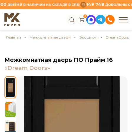
149 748
/
ВЕРЕЙ В НАЛИЧИИ НА СКЛАДЕ В СПБ
ДОВОЛЬНЫХ КЛИЕ
0
Главная
-
Межкомнатные двери
-
Экошпон
-
Dream Doors
Межкомнатная дверь ПО Прайм 16
«Dream Doors»