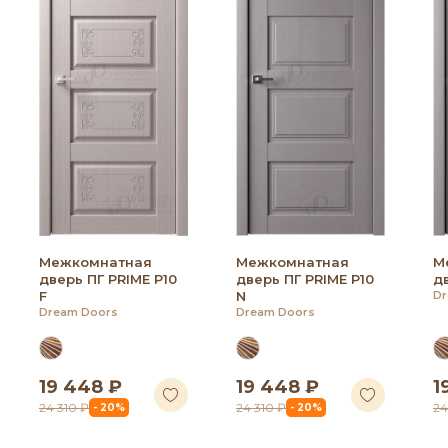
Межкомнатная
Межкомнатная
М
дверь ПГ PRIME P10
дверь ПГ PRIME P10
дв
F
N
Dr
Dream Doors
Dream Doors
19 448 ₽
19 448 ₽
1
24 310 ₽
24 310 ₽
24
- 20%
- 20%