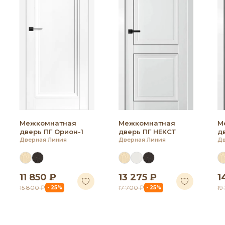
Межкомнатная
Межкомнатная
М
дверь ПГ Орион-1
дверь ПГ НЕКСТ
д
Дверная Линия
Дверная Линия
Дв
11 850 ₽
13 275 ₽
1
15 800 ₽
17 700 ₽
19
- 25%
- 25%