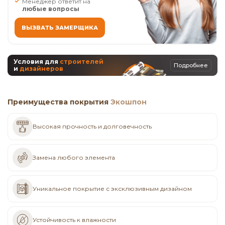
Менеджер ответит на
любые вопросы
ВЫЗВАТЬ ЗАМЕРЩИКА
Условия для
строителей
Подробнее
и
дизайнеров
Преимущества покрытия
Экошпон
Высокая прочность и долговечность
Замена любого элемента
Уникальное покрытие с эксклюзивным дизайном
Устойчивость к влажности