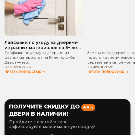
квартире? Пошаго
руководство!
Лайфхаки по уходу за дверьми
из разных материалов на 5+ лет
службы
Лайфхаки по уходу за дверьми из
Замена всех дверей в кв
разных материалов на 5+ лет службы
просто косметическое 
Дверь — это…
серьезный этап ремонта
03 июля 2026
26 июня 2026
ЧИТАТЬ ПОЛНОСТЬЮ
ЧИТАТЬ ПОЛНОСТЬЮ
ПОЛУЧИТЕ СКИДКУ ДО
40%
ДВЕРИ В НАЛИЧИИ!
Пройдите простой опрос -
зафиксируйте максимальную скидку!