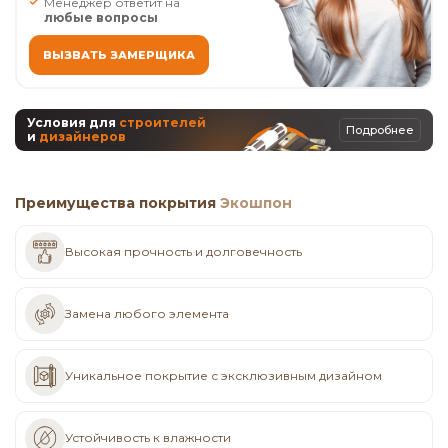
Менеджер ответит на
любые вопросы
ВЫЗВАТЬ ЗАМЕРЩИКА
Условия для
строителей
Подробнее
и
дизайнеров
Преимущества покрытия
Экошпон
Высокая прочность и долговечность
Замена любого элемента
Уникальное покрытие с эксклюзивным дизайном
Устойчивость к влажности