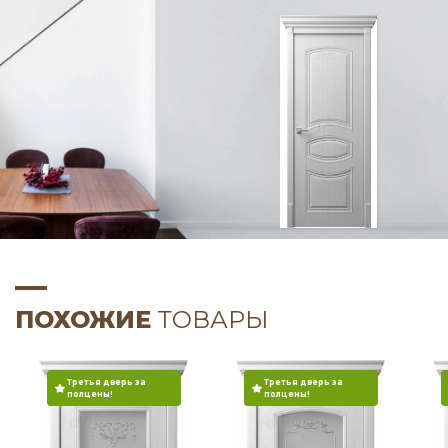
ПОХОЖИЕ
ТОВАРЫ
Третья дверь за
Третья дверь за
полцены!
полцены!