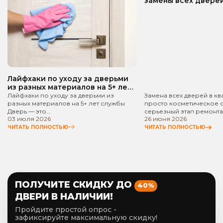
замены всех дверей
квартире? Пошаго
руководство!
Лайфхаки по уходу за дверьми
из разных материалов на 5+ лет
службы
Лайфхаки по уходу за дверьми из
Замена всех дверей в кв
разных материалов на 5+ лет службы
просто косметическое 
Дверь — это…
серьезный этап ремонта
03 июля 2026
26 июня 2026
ЧИТАТЬ ПОЛНОСТЬЮ
ЧИТАТЬ ПОЛНОСТЬЮ
ПОЛУЧИТЕ СКИДКУ ДО
40%
ДВЕРИ В НАЛИЧИИ!
Пройдите простой опрос -
зафиксируйте максимальную скидку!