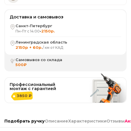
Доставка и самовывоз
Санкт-Петербург
•
2150р.
Пн-Пт с 14:00
Ленинградская область
2150р + 60р.
/ км от КАД
Самовывоз со склада
500₽
Профессиональный
монтаж с гарантией
3850 ₽
Подобрать ручку
Описание
Характеристики
Отзывы
Ак