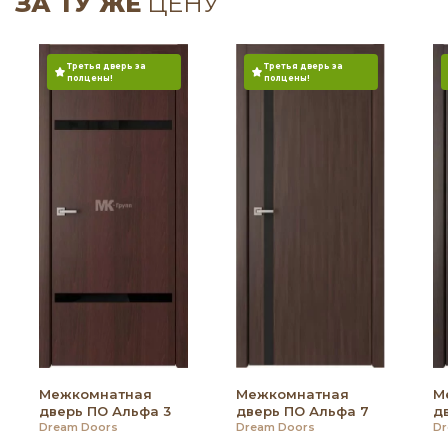
ЗА ТУ ЖЕ
ЦЕНУ
Третья дверь за
Третья дверь за
полцены!
полцены!
Межкомнатная
Межкомнатная
М
дверь ПО Альфа 3
дверь ПО Альфа 7
д
Dream Doors
Dream Doors
Dr