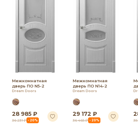
Межкомнатная
Межкомнатная
М
дверь ПО N5-2
дверь ПО N14-2
д
Dream Doors
Dream Doors
Dr
28 985 ₽
29 172 ₽
2
36 231 ₽
36 465 ₽
35
- 20%
- 20%