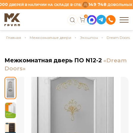
149 748
/
ДВЕРЕЙ В НАЛИЧИИ НА СКЛАДЕ В СПБ
ДОВОЛЬНЫХ КЛИ
0
Главная
-
Межкомнатные двери
-
Экошпон
-
Dream Doors
Межкомнатная дверь ПО N12-2
«Dream
Doors»