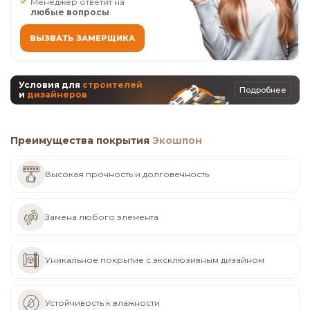
Менеджер ответит на
любые вопросы
ВЫЗВАТЬ ЗАМЕРЩИКА
Условия для
строителей
Подробнее
и
дизайнеров
Преимущества покрытия
Экошпон
Высокая прочность и долговечность
Замена любого элемента
Уникальное покрытие с эксклюзивным дизайном
Устойчивость к влажности