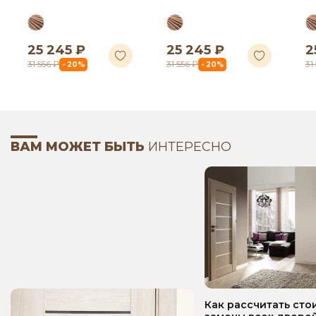
25 245 ₽
25 245 ₽
2
31 556 ₽
31 556 ₽
31
- 20%
- 20%
ВАМ МОЖЕТ БЫТЬ
ИНТЕРЕСНО
Как рассчитать сто