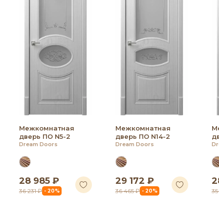
Межкомнатная
Межкомнатная
М
дверь ПО N5-2
дверь ПО N14-2
д
Dream Doors
Dream Doors
Dr
28 985 ₽
29 172 ₽
2
36 231 ₽
36 465 ₽
35
- 20%
- 20%