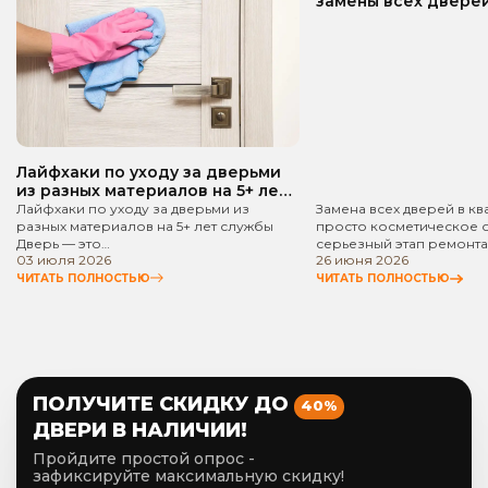
замены всех дверей
квартире? Пошаго
руководство!
Лайфхаки по уходу за дверьми
из разных материалов на 5+ лет
службы
Лайфхаки по уходу за дверьми из
Замена всех дверей в кв
разных материалов на 5+ лет службы
просто косметическое 
Дверь — это…
серьезный этап ремонта
03 июля 2026
26 июня 2026
ЧИТАТЬ ПОЛНОСТЬЮ
ЧИТАТЬ ПОЛНОСТЬЮ
ПОЛУЧИТЕ СКИДКУ ДО
40%
ДВЕРИ В НАЛИЧИИ!
Пройдите простой опрос -
зафиксируйте максимальную скидку!