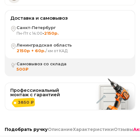
Доставка и самовывоз
Санкт-Петербург
•
2150р.
Пн-Пт с 14:00
Ленинградская область
2150р + 60р.
/ км от КАД
Самовывоз со склада
500₽
Профессиональный
монтаж с гарантией
3850 ₽
Подобрать ручку
Описание
Характеристики
Отзывы
Ак