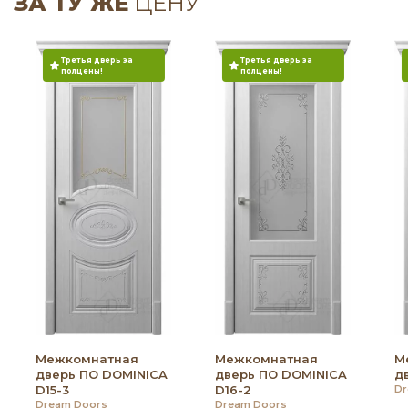
ЗА ТУ ЖЕ
ЦЕНУ
Третья дверь за
Третья дверь за
полцены!
полцены!
Межкомнатная
Межкомнатная
М
дверь ПО DOMINICA
дверь ПО DOMINICA
д
D15-3
D16-2
Dr
Dream Doors
Dream Doors