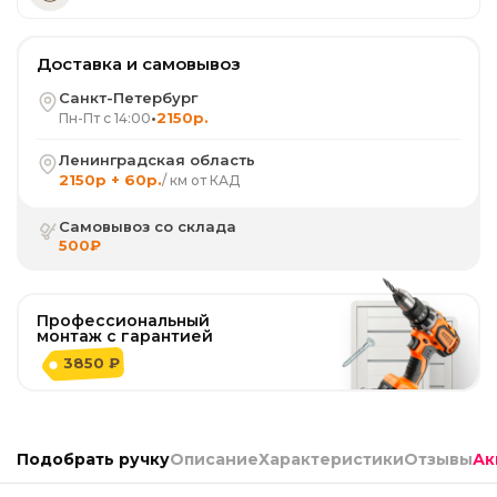
Доставка и самовывоз
Санкт-Петербург
•
2150р.
Пн-Пт с 14:00
Ленинградская область
2150р + 60р.
/ км от КАД
Самовывоз со склада
500₽
Профессиональный
монтаж с гарантией
3850 ₽
Подобрать ручку
Описание
Характеристики
Отзывы
Ак