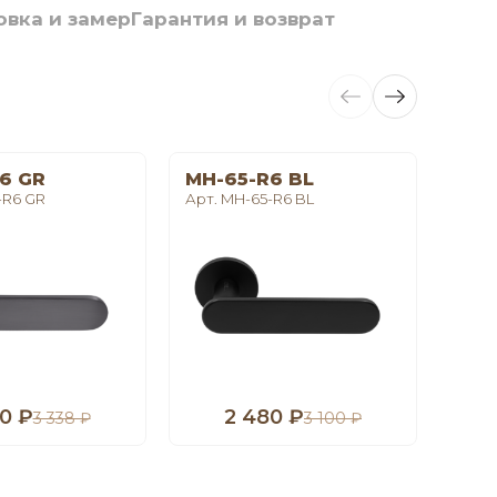
овка и замер
Гарантия и возврат
6 GR
MH-65-R6 BL
LE 
-R6 GR
Арт. MH-65-R6 BL
Арт. 
0 ₽
2 480 ₽
1
3 338 ₽
3 100 ₽