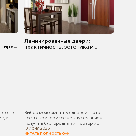
ь
Белые
Ламинированные двери:
ртире?
матер
практичность, эстетика и
разумная экономия
 это не
Выбор межкомнатных дверей — это
Белые 
е, а
всегда компромисс между желанием
одним 
получить благородный интерьер и
элемен
19 июня 2026
11 июня
стремлением не…
универ
ЧИТАТЬ ПОЛНОСТЬЮ
ЧИТАТЬ