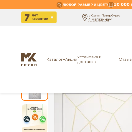
50 000
/
ЛЮБОЙ РАЗМЕР И ЦВЕТ
Д
в Санкт-Петербурге
4 магазина
-
-
-
Главная
Межкомнатные двери
Экошпон
ЛО
Установка и
Каталог
Акции
Отзыв
доставка