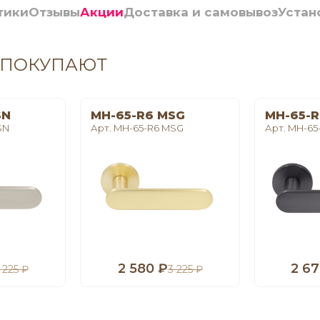
тики
Отзывы
Акции
Доставка и самовывоз
Устан
 ПОКУПАЮТ
SN
MH-65-R6 MSG
MH-65-R
SN
Арт. MH-65-R6 MSG
Арт. MH-65
2 580 ₽
2 67
 225 ₽
3 225 ₽