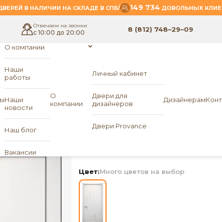
149 734
/
ВЕРЕЙ В НАЛИЧИИ НА СКЛАДЕ В СПБ
ДОВОЛЬНЫХ КЛИЕ
Отвечаем на звонки
8 (812) 748–29–09
с 10:00 до 20:00
О компании
Наши
Личный кабинет
работы
- L-Spazio 1
РД
О
Двери для
ы
Наши
Дизайнерам
Конт
компании
дизайнеров
новости
Межкомнатная двер
Двери Provance
Наш блог
L-Spazio 1
«ЛОРД»
Вакансии
Цвет:
Много цветов на выбор