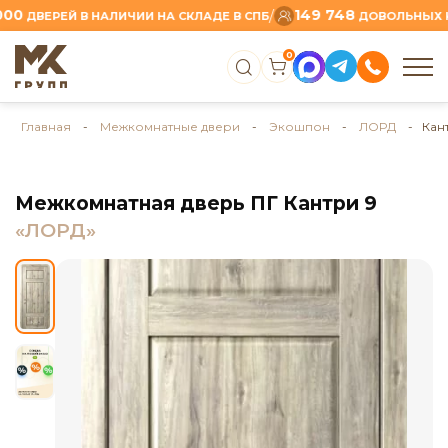
149 748
/
ВЕРЕЙ В НАЛИЧИИ НА СКЛАДЕ В СПБ
ДОВОЛЬНЫХ КЛИЕ
0
Главная
-
Межкомнатные двери
-
Экошпон
-
ЛОРД
- Кант
Межкомнатная дверь ПГ Кантри 9
«ЛОРД»