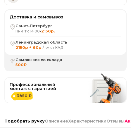
Доставка и самовывоз
Санкт-Петербург
•
2150р.
Пн-Пт с 14:00
Ленинградская область
2150р + 60р.
/ км от КАД
Самовывоз со склада
500₽
Профессиональный
монтаж с гарантией
3850 ₽
Подобрать ручку
Описание
Характеристики
Отзывы
Ак