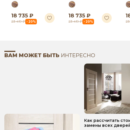
18 735 ₽
18 735 ₽
1
23 419 ₽
23 419 ₽
23
- 20%
- 20%
ВАМ МОЖЕТ БЫТЬ
ИНТЕРЕСНО
Как рассчитать сто
замены всех дверей