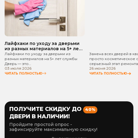
квартире? Пошаго
руководство!
Лайфхаки по уходу за дверьми
из разных материалов на 5+ лет
службы
Лайфхаки по уходу за дверьми из
Замена всех дверей в кв
разных материалов на 5+ лет службы
просто косметическое 
Дверь — это…
серьезный этап ремонта
03 июля 2026
26 июня 2026
ЧИТАТЬ ПОЛНОСТЬЮ
ЧИТАТЬ ПОЛНОСТЬЮ
ПОЛУЧИТЕ СКИДКУ ДО
40%
ДВЕРИ В НАЛИЧИИ!
Пройдите простой опрос -
зафиксируйте максимальную скидку!