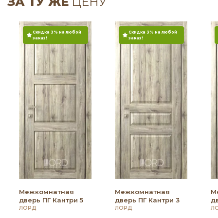
ЗА ТУ ЖЕ
ЦЕНУ
Скидка 3% на любой
Скидка 3% на любой
заказ!
заказ!
Межкомнатная
Межкомнатная
М
дверь ПГ Кантри 5
дверь ПГ Кантри 3
д
ЛОРД
ЛОРД
Л