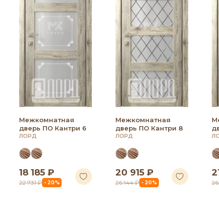
Межкомнатная
Межкомнатная
М
дверь ПО Кантри 6
дверь ПО Кантри 8
д
ЛОРД
ЛОРД
Л
18 185 ₽
20 915 ₽
2
22 731 ₽
26 144 ₽
26
- 20%
- 20%