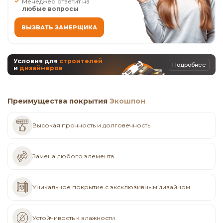
Менеджер ответит на
любые вопросы
ВЫЗВАТЬ ЗАМЕРЩИКА
Условия для
строителей
Подробнее
и
дизайнеров
Преимущества покрытия
Экошпон
Высокая прочность и долговечность
Замена любого элемента
Уникальное покрытие с эксклюзивным дизайном
Устойчивость к влажности