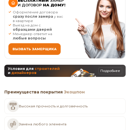
БЕСПЛАТНЫЙ
ЗАМЕР
И ДОГОВОР
НА ДОМУ!
Оформление договора
сразу после замера
у вас
в квартире
Выезд на дом с
образцами дверей
Менеджер ответит на
любые вопросы
ВЫЗВАТЬ ЗАМЕРЩИКА
Условия для
строителей
Подробнее
и
дизайнеров
Преимущества покрытия
Экошпон
Высокая прочность и долговечность
Замена любого элемента