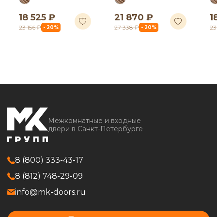
18 525 ₽
21 870 ₽
1
23 156 ₽
27 338 ₽
23
- 20%
- 20%
Межкомнатные и входные
двери в Санкт-Петербурге
8 (800) 333-43-17
8 (812) 748-29-09
info@mk-doors.ru