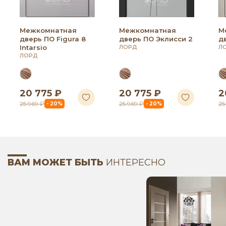
Межкомнатная
Межкомнатная
М
дверь ПО Figura 8
дверь ПО Эклисси 2
д
Intarsio
ЛОРД
Л
ЛОРД
20 775 ₽
20 775 ₽
2
25 969 ₽
25 969 ₽
25
- 20%
- 20%
ВАМ МОЖЕТ БЫТЬ
ИНТЕРЕСНО