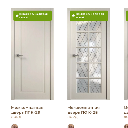
Скидка 3% на любой
Скидка 3% на любой
заказ!
заказ!
Межкомнатная
Межкомнатная
М
дверь ПГ К-29
дверь ПО К-28
д
ЛОРД
ЛОРД
Л