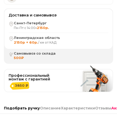
Доставка и самовывоз
Санкт-Петербург
•
2150р.
Пн-Пт с 14:00
Ленинградская область
2150р + 60р.
/ км от КАД
Самовывоз со склада
500₽
Профессиональный
монтаж с гарантией
3850 ₽
Подобрать ручку
Описание
Характеристики
Отзывы
Ак