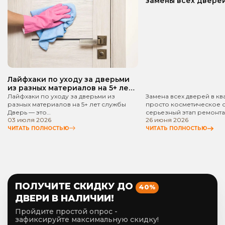
замены всех дверей
квартире? Пошаго
руководство!
Лайфхаки по уходу за дверьми
из разных материалов на 5+ лет
службы
Лайфхаки по уходу за дверьми из
Замена всех дверей в кв
разных материалов на 5+ лет службы
просто косметическое 
Дверь — это…
серьезный этап ремонта
03 июля 2026
26 июня 2026
ЧИТАТЬ ПОЛНОСТЬЮ
ЧИТАТЬ ПОЛНОСТЬЮ
ПОЛУЧИТЕ СКИДКУ ДО
40%
ДВЕРИ В НАЛИЧИИ!
Пройдите простой опрос -
зафиксируйте максимальную скидку!