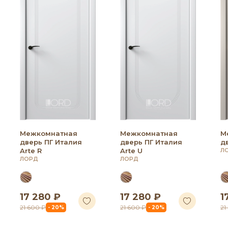
Межкомнатная
Межкомнатная
М
дверь ПГ Италия
дверь ПГ Италия
д
Arte R
Arte U
Л
ЛОРД
ЛОРД
17 280 ₽
17 280 ₽
1
21 600 ₽
21 600 ₽
21
- 20%
- 20%