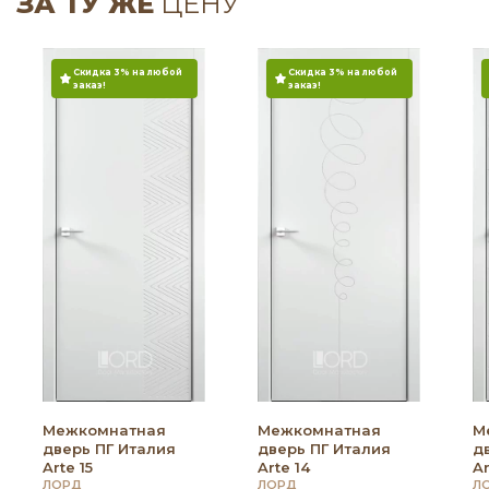
ЗА ТУ ЖЕ
ЦЕНУ
Скидка 3% на любой
Скидка 3% на любой
заказ!
заказ!
Межкомнатная
Межкомнатная
М
дверь ПГ Италия
дверь ПГ Италия
д
Arte 15
Arte 14
Ar
ЛОРД
ЛОРД
Л