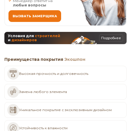
Менеджер ответит на
любые вопросы
ВЫЗВАТЬ ЗАМЕРЩИКА
Условия для
строителей
Подробнее
и
дизайнеров
Преимущества покрытия
Экошпон
Высокая прочность и долговечность
Замена любого элемента
Уникальное покрытие с эксклюзивным дизайном
Устойчивость к влажности