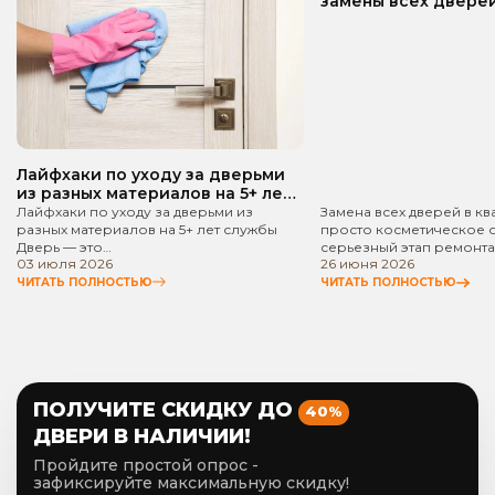
замены всех дверей
квартире? Пошаго
руководство!
Лайфхаки по уходу за дверьми
из разных материалов на 5+ лет
службы
Лайфхаки по уходу за дверьми из
Замена всех дверей в кв
разных материалов на 5+ лет службы
просто косметическое 
Дверь — это…
серьезный этап ремонта
03 июля 2026
26 июня 2026
ЧИТАТЬ ПОЛНОСТЬЮ
ЧИТАТЬ ПОЛНОСТЬЮ
ПОЛУЧИТЕ СКИДКУ ДО
40%
ДВЕРИ В НАЛИЧИИ!
Пройдите простой опрос -
зафиксируйте максимальную скидку!