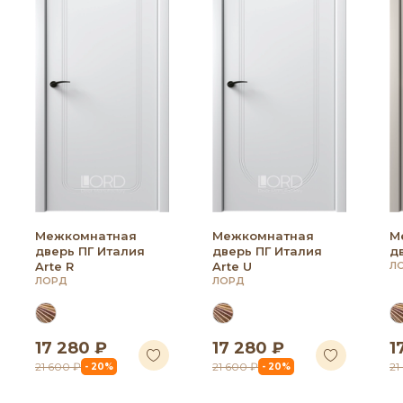
Межкомнатная
Межкомнатная
М
дверь ПГ Италия
дверь ПГ Италия
д
Arte R
Arte U
Л
ЛОРД
ЛОРД
17 280 ₽
17 280 ₽
1
21 600 ₽
21 600 ₽
21
- 20%
- 20%