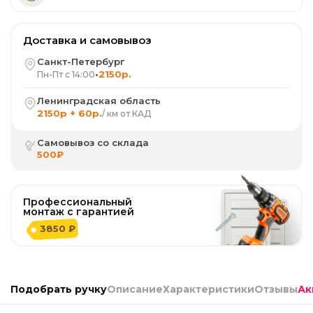
Доставка и самовывоз
Санкт-Петербург
•
2150р.
Пн-Пт с 14:00
Ленинградская область
2150р + 60р.
/ км от КАД
Самовывоз со склада
500₽
Профессиональный
монтаж с гарантией
3850 ₽
Подобрать ручку
Описание
Характеристики
Отзывы
Ак