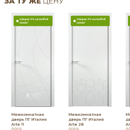
ЗА ТУ ЖЕ
ЦЕНУ
Скидка 3% на любой
Скидка 3% на любой
заказ!
заказ!
Межкомнатная
Межкомнатная
М
дверь ПГ Италия
дверь ПГ Италия
д
Arte 11
Arte 28
Ar
ЛОРД
ЛОРД
Л