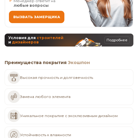
Менеджер ответит на
любые вопросы
ВЫЗВАТЬ ЗАМЕРЩИКА
Условия для
строителей
Подробнее
и
дизайнеров
Преимущества покрытия
Экошпон
Высокая прочность и долговечность
Замена любого элемента
Уникальное покрытие с эксклюзивным дизайном
Устойчивость к влажности