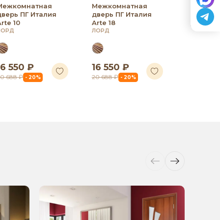
Межкомнатная
Межкомнатная
дверь ПГ Италия
дверь ПГ Италия
Arte 10
Arte 18
ЛОРД
ЛОРД
16 550 ₽
16 550 ₽
16 550 
20 688 ₽
20 688 ₽
20 688 ₽
- 20%
- 20%
-