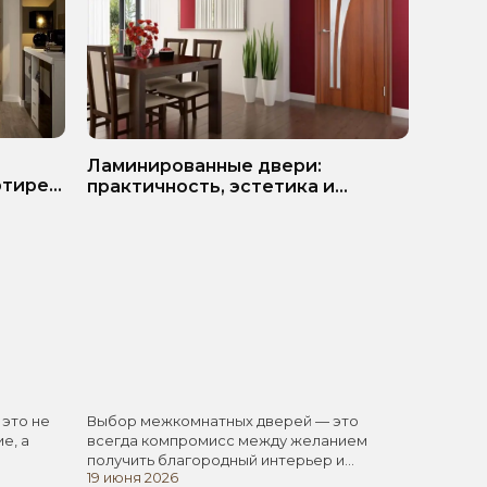
ь
Белые
Ламинированные двери:
ртире?
матер
практичность, эстетика и
разумная экономия
 это не
Выбор межкомнатных дверей — это
Белые 
е, а
всегда компромисс между желанием
одним 
получить благородный интерьер и
элемен
19 июня 2026
11 июня
стремлением не…
универ