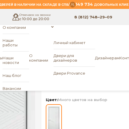
149 734
/
ВЕРЕЙ В НАЛИЧИИ НА СКЛАДЕ В СПБ
ДОВОЛЬНЫХ КЛИЕ
Отвечаем на звонки
8 (812) 748–29–09
с 10:00 до 20:00
О компании
Наши
Личный кабинет
работы
- Италия Arte 15
РД
О
Двери для
ы
Наши
Дизайнерам
Конт
компании
дизайнеров
новости
Межкомнатная двер
Двери Provance
Наш блог
Италия Arte 15
«ЛОР
Вакансии
Цвет:
Много цветов на выбор