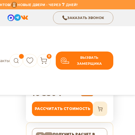
7
/
НТОВ
НОВЫЕ ДВЕРИ - ЧЕРЕЗ
ДНЕЙ!
ЗАКАЗАТЬ ЗВОНОК
0
ВЫЗВАТЬ
акты
ЗАМЕРЩИКА
В избранное
Поделиться
ь ПГ
7 лет гарантии
Д»
16 550
₽
20 688
₽
-20%
РАССЧИТАТЬ СТОИМОСТЬ
ПОЛУЧИТЬ РАСЧЕТ
В