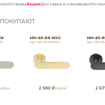
тики
Отзывы
Акции
Доставка и самовывоз
Устан
 ПОКУПАЮТ
SN
MH-65-R6 MSG
MH-65-R
SN
Арт. MH-65-R6 MSG
Арт. MH-65
2 580 ₽
2 67
 225 ₽
3 225 ₽