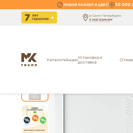
50 000
/
ЛЮБОЙ РАЗМЕР И ЦВЕТ
Д
в Санкт-Петербурге
4 магазина
-
-
-
Главная
Межкомнатные двери
Экошпон
ЛО
Установка и
Каталог
Акции
Отзыв
доставка