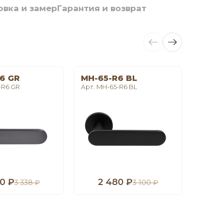
овка и замер
Гарантия и возврат
6 GR
MH-65-R6 BL
LE 
-R6 GR
Арт. MH-65-R6 BL
Арт. 
0 ₽
2 480 ₽
1
3 338 ₽
3 100 ₽