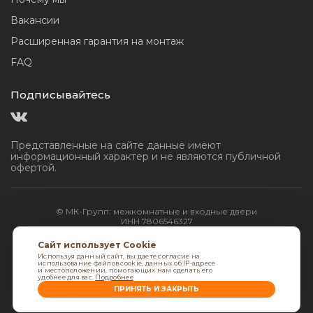
Вакансии
Расширенная гарантия на монтаж
FAQ
Подписывайтесь
Представленные на сайте данные имеют
информационный
характер и не являются публичной
офертой.
© МК-Групп: межкомнатные и входные двери
ИНН 7806546327
Сайт использует Cookie
Используя данный сайт, вы даете согласие на
использование файлов cookie, данных об IP-адресе
и местоположении, помогающих нам сделать его
удобнее для вас.
Подробнее
ПРИНЯТЬ И ЗАКРЫТЬ