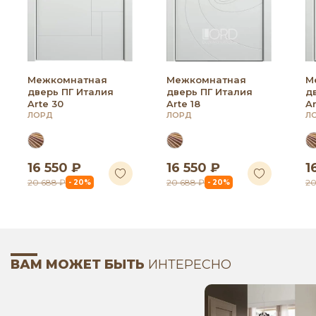
Межкомнатная
Межкомнатная
М
дверь ПГ Италия
дверь ПГ Италия
д
Arte 30
Arte 18
Ar
ЛОРД
ЛОРД
Л
16 550 ₽
16 550 ₽
1
20 688 ₽
20 688 ₽
20
- 20%
- 20%
ВАМ МОЖЕТ БЫТЬ
ИНТЕРЕСНО