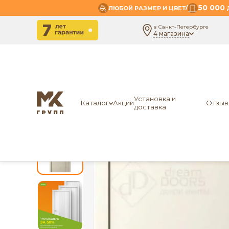
50 000
/
ЛЮБОЙ РАЗМЕР И ЦВЕТ
Д
в Санкт-Петербурге
4 магазина
-
-
-
Главная
Межкомнатные двери
Экошпон
Dr
Установка и
Каталог
Акции
Отзыв
доставка