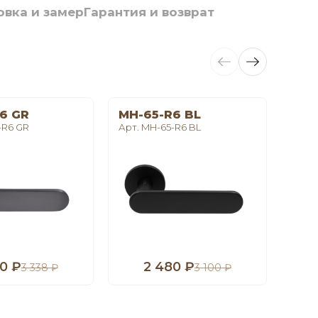
овка и замер
Гарантия и возврат
6 GR
MH-65-R6 BL
LE 
-R6 GR
Арт. MH-65-R6 BL
Арт. 
0 ₽
2 480 ₽
1
3 338 ₽
3 100 ₽