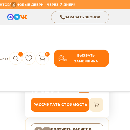
7
/
НТОВ
НОВЫЕ ДВЕРИ - ЧЕРЕЗ
ДНЕЙ!
ЗАКАЗАТЬ ЗВОНОК
0
ВЫЗВАТЬ
акты
ЗАМЕРЩИКА
В избранное
Поделиться
ь ПГ
7 лет гарантии
rs»
18 326
₽
22 908
₽
-20%
РАССЧИТАТЬ СТОИМОСТЬ
ПОЛУЧИТЬ РАСЧЕТ
В