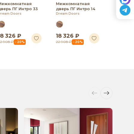
Межкомнатная
Межкомнатная
дверь ПГ Интро 33
дверь ПГ Интро 14
Dream Doors
Dream Doors
18 326 ₽
18 326 ₽
18 326
2 908 ₽
22 908 ₽
22 908 ₽
- 20%
- 20%
-