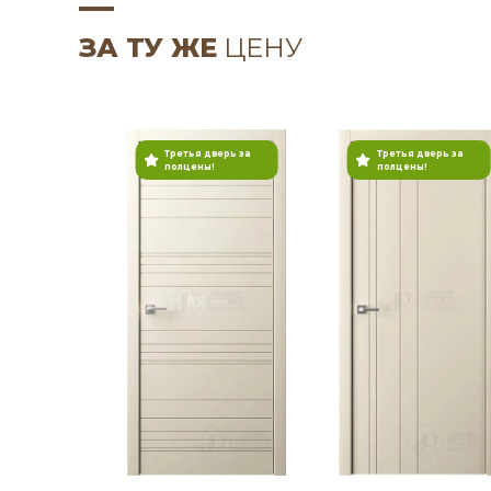
ЗА ТУ ЖЕ
ЦЕНУ
Третья дверь за
Третья дверь за
полцены!
полцены!