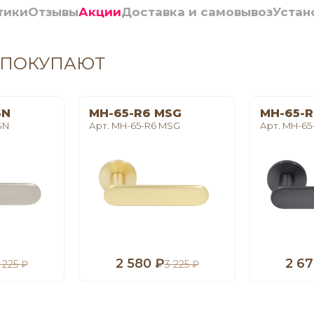
тики
Отзывы
Акции
Доставка и самовывоз
Устан
 ПОКУПАЮТ
SN
MH-65-R6 MSG
MH-65-R
SN
Арт. MH-65-R6 MSG
Арт. MH-65
2 580 ₽
2 67
 225 ₽
3 225 ₽