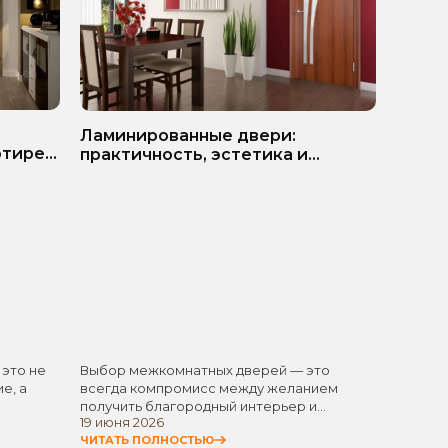
ь
Белые
Ламинированные двери:
ртире?
матер
практичность, эстетика и
разумная экономия
 это не
Выбор межкомнатных дверей — это
Белые 
е, а
всегда компромисс между желанием
одним 
получить благородный интерьер и
элемен
19 июня 2026
11 июня
стремлением не…
универ
ЧИТАТЬ ПОЛНОСТЬЮ
ЧИТАТЬ