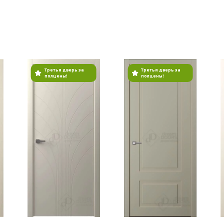
Третья дверь за
Третья дверь за
полцены!
полцены!