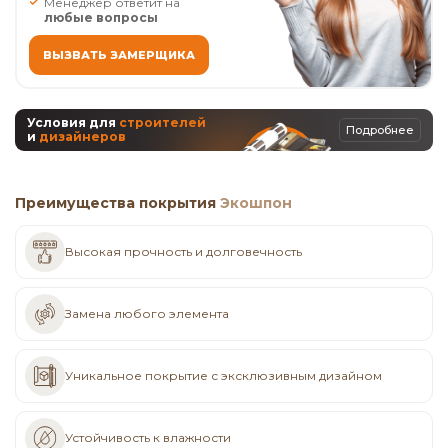
Менеджер ответит на
любые вопросы
ВЫЗВАТЬ ЗАМЕРЩИКА
Условия для
строителей
Подробнее
и
дизайнеров
Преимущества покрытия
Экошпон
Высокая прочность и долговечность
Замена любого элемента
Уникальное покрытие с эксклюзивным дизайном
Устойчивость к влажности