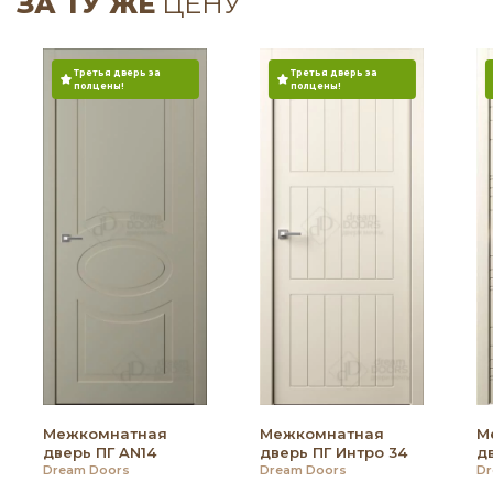
ЗА ТУ ЖЕ
ЦЕНУ
Третья дверь за
Третья дверь за
полцены!
полцены!
Межкомнатная
Межкомнатная
М
дверь ПГ AN14
дверь ПГ Интро 34
д
Dream Doors
Dream Doors
Dr