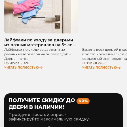
квартире? Пошаго
руководство!
Лайфхаки по уходу за дверьми
из разных материалов на 5+ лет
службы
Лайфхаки по уходу за дверьми из
Замена всех дверей в кв
разных материалов на 5+ лет службы
просто косметическое 
Дверь — это…
серьезный этап ремонта
03 июля 2026
26 июня 2026
ЧИТАТЬ ПОЛНОСТЬЮ
ЧИТАТЬ ПОЛНОСТЬЮ
ПОЛУЧИТЕ СКИДКУ ДО
40%
ДВЕРИ В НАЛИЧИИ!
Пройдите простой опрос -
зафиксируйте максимальную скидку!