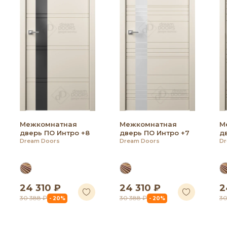
Межкомнатная
Межкомнатная
М
дверь ПО Интро +8
дверь ПО Интро +7
д
Dream Doors
Dream Doors
Dr
24 310 ₽
24 310 ₽
2
30 388 ₽
30 388 ₽
30
- 20%
- 20%