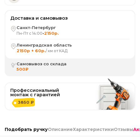
Доставка и самовывоз
Санкт-Петербург
•
2150р.
Пн-Пт с 14:00
Ленинградская область
2150р + 60р.
/ км от КАД
Самовывоз со склада
500₽
Профессиональный
монтаж с гарантией
3850 ₽
Подобрать ручку
Описание
Характеристики
Отзывы
Ак