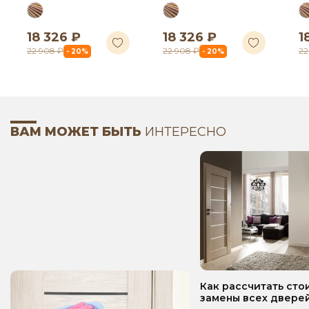
18 326 ₽
18 326 ₽
1
22 908 ₽
22 908 ₽
22
- 20%
- 20%
ВАМ МОЖЕТ БЫТЬ
ИНТЕРЕСНО
Как рассчитать сто
замены всех дверей