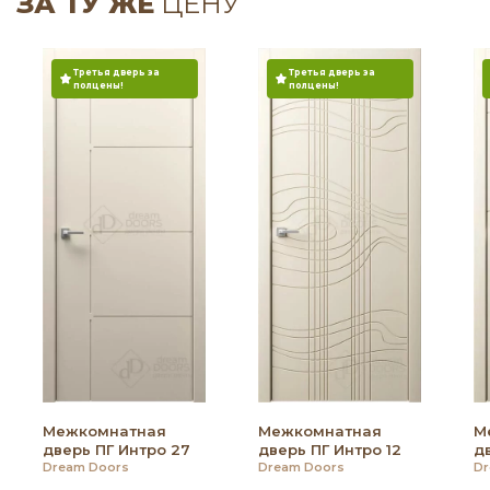
ЗА ТУ ЖЕ
ЦЕНУ
Третья дверь за
Третья дверь за
полцены!
полцены!
Межкомнатная
Межкомнатная
М
дверь ПГ Интро 27
дверь ПГ Интро 12
д
Dream Doors
Dream Doors
Dr