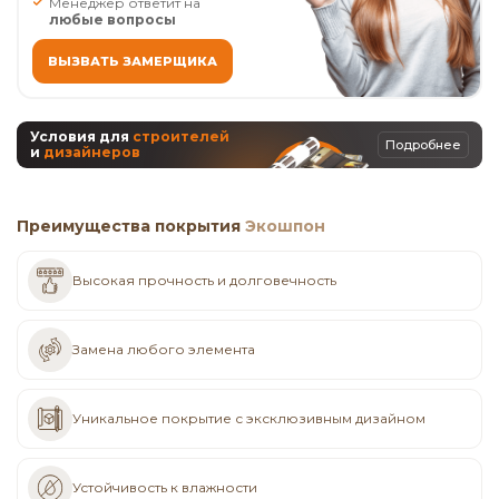
Менеджер ответит на
любые вопросы
ВЫЗВАТЬ ЗАМЕРЩИКА
Условия для
строителей
Подробнее
и
дизайнеров
Преимущества покрытия
Экошпон
Высокая прочность и долговечность
Замена любого элемента
Уникальное покрытие с эксклюзивным дизайном
Устойчивость к влажности