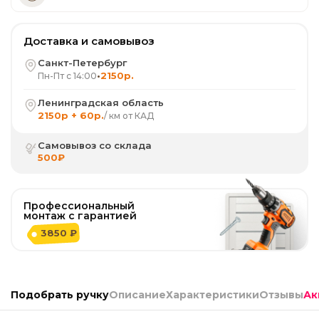
Доставка и самовывоз
Санкт-Петербург
•
2150р.
Пн-Пт с 14:00
Ленинградская область
2150р + 60р.
/ км от КАД
Самовывоз со склада
500₽
Профессиональный
монтаж с гарантией
3850 ₽
Подобрать ручку
Описание
Характеристики
Отзывы
Ак