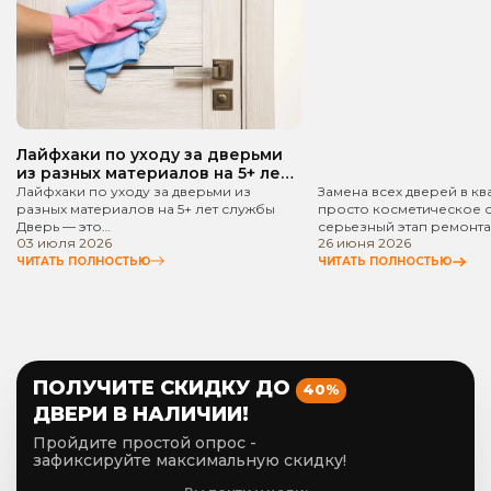
квартире? Пошаго
руководство!
Лайфхаки по уходу за дверьми
из разных материалов на 5+ лет
службы
Лайфхаки по уходу за дверьми из
Замена всех дверей в кв
разных материалов на 5+ лет службы
просто косметическое 
Дверь — это…
серьезный этап ремонта
03 июля 2026
26 июня 2026
ЧИТАТЬ ПОЛНОСТЬЮ
ЧИТАТЬ ПОЛНОСТЬЮ
ПОЛУЧИТЕ СКИДКУ ДО
40%
ДВЕРИ В НАЛИЧИИ!
Пройдите простой опрос -
зафиксируйте максимальную скидку!