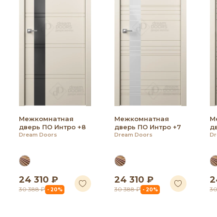
Межкомнатная
Межкомнатная
М
дверь ПО Интро +8
дверь ПО Интро +7
д
Dream Doors
Dream Doors
Dr
24 310 ₽
24 310 ₽
2
30 388 ₽
30 388 ₽
30
- 20%
- 20%