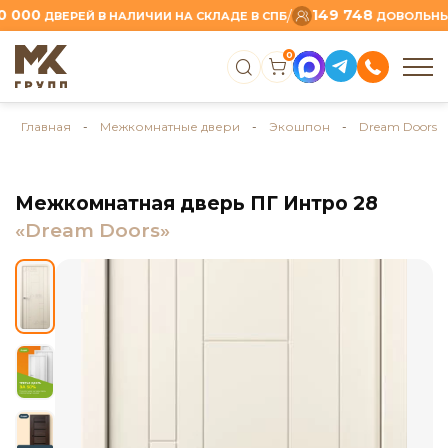
00
149 748
/
ДВЕРЕЙ В НАЛИЧИИ НА СКЛАДЕ В СПБ
ДОВОЛЬНЫХ КЛ
0
Главная
-
Межкомнатные двери
-
Экошпон
-
Dream Doors
Межкомнатная дверь ПГ Интро 28
«Dream Doors»