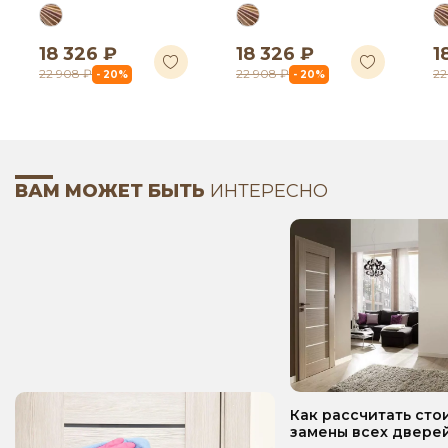
18 326 ₽
18 326 ₽
1
22 908 ₽
22 908 ₽
22
- 20%
- 20%
ВАМ МОЖЕТ БЫТЬ
ИНТЕРЕСНО
Как рассчитать сто
замены всех дверей