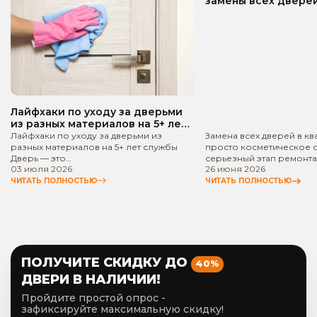
замены всех дверей
квартире? Пошаго
руководство!
Лайфхаки по уходу за дверьми
из разных материалов на 5+ лет
службы
Лайфхаки по уходу за дверьми из
Замена всех дверей в кв
разных материалов на 5+ лет службы
просто косметическое 
Дверь — это…
серьезный этап ремонта
03 июля 2026
26 июня 2026
ЧИТАТЬ ПОЛНОСТЬЮ
ЧИТАТЬ ПОЛНОСТЬЮ
ПОЛУЧИТЕ СКИДКУ ДО
40%
ДВЕРИ В НАЛИЧИИ!
Пройдите простой опрос -
зафиксируйте максимальную скидку!