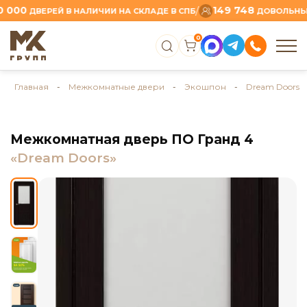
0
149 748
/
ДВЕРЕЙ В НАЛИЧИИ НА СКЛАДЕ В СПБ
ДОВОЛЬНЫХ КЛ
0
Главная
-
Межкомнатные двери
-
Экошпон
-
Dream Doors
Межкомнатная дверь ПО Гранд 4
«Dream Doors»