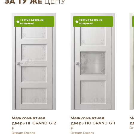
ЗА ТУ ЖЕ
ЦЕНУ
Третья дверь за
Третья дверь за
полцены!
полцены!
Межкомнатная
Межкомнатная
М
дверь ПГ GRAND G12
дверь ПО GRAND G11
д
F
F
Dr
Dream Doors
Dream Doors