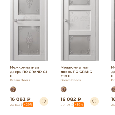
Межкомнатная
Межкомнатная
М
дверь ПО GRAND G1
дверь ПО GRAND
д
F
G10 F
F
Dream Doors
Dream Doors
Dr
16 082 ₽
16 082 ₽
1
20 103 ₽
20 103 ₽
20
- 20%
- 20%