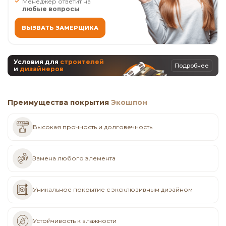
Менеджер ответит на
любые вопросы
ВЫЗВАТЬ ЗАМЕРЩИКА
Условия для
строителей
Подробнее
и
дизайнеров
Преимущества покрытия
Экошпон
Высокая прочность и долговечность
Замена любого элемента
Уникальное покрытие с эксклюзивным дизайном
Устойчивость к влажности