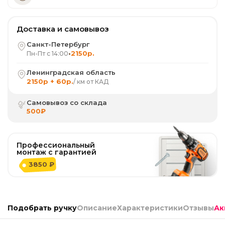
Доставка и самовывоз
Санкт-Петербург
•
2150р.
Пн-Пт с 14:00
Ленинградская область
2150р + 60р.
/ км от КАД
Самовывоз со склада
500₽
Профессиональный
монтаж с гарантией
3850 ₽
Подобрать ручку
Описание
Характеристики
Отзывы
Ак