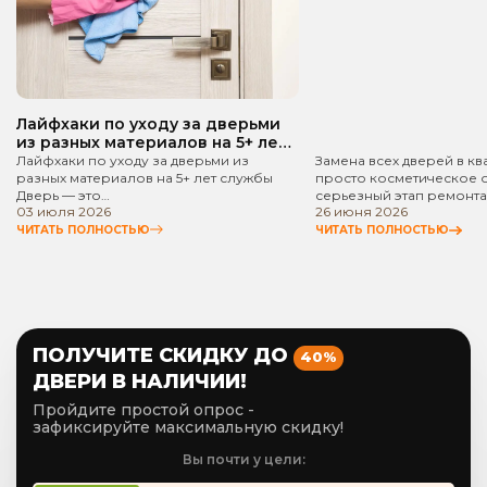
Лайфхаки по уходу за дверьми
из разных материалов на 5+ лет
службы
Лайфхаки по уходу за дверьми из
Замена всех дверей в кв
разных материалов на 5+ лет службы
просто косметическое 
Дверь — это…
серьезный этап ремонта
03 июля 2026
26 июня 2026
ЧИТАТЬ ПОЛНОСТЬЮ
ЧИТАТЬ ПОЛНОСТЬЮ
ПОЛУЧИТЕ СКИДКУ ДО
40%
ДВЕРИ В НАЛИЧИИ!
Пройдите простой опрос -
зафиксируйте максимальную скидку!
Вы почти у цели: