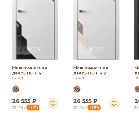
Межкомнатная
Межкомнатная
М
дверь ПО F 4.1
дверь ПО F 4.2
дв
ЛОРД
ЛОРД
Л
26 555 ₽
26 555 ₽
2
33 194 ₽
33 194 ₽
33
- 20%
- 20%