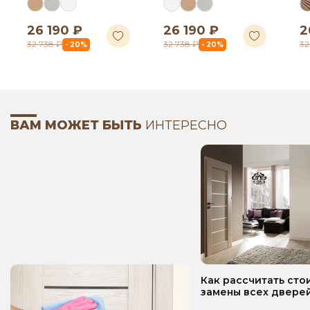
26 190 ₽
26 190 ₽
2
32 738 ₽
32 738 ₽
32
- 20%
- 20%
ВАМ МОЖЕТ БЫТЬ
ИНТЕРЕСНО
Как рассчитать сто
замены всех дверей
квартире? Пошаго