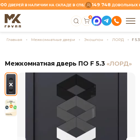
149 748
/
ДВЕРЕЙ В НАЛИЧИИ НА СКЛАДЕ В СПБ
ДОВОЛЬНЫХ КЛИ
0
Главная
-
Межкомнатные двери
-
Экошпон
-
ЛОРД
- F 5.3
Межкомнатная дверь ПО F 5.3
«ЛОРД»