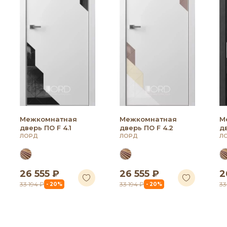
Межкомнатная
Межкомнатная
М
дверь ПО F 4.1
дверь ПО F 4.2
дв
ЛОРД
ЛОРД
Л
26 555 ₽
26 555 ₽
2
33 194 ₽
33 194 ₽
33
- 20%
- 20%