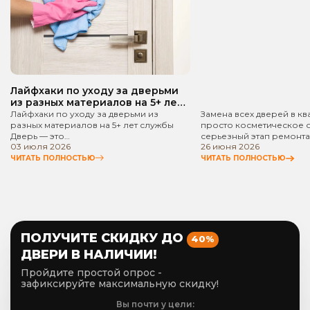
руководство!
Лайфхаки по уходу за дверьми
из разных материалов на 5+ лет
службы
Лайфхаки по уходу за дверьми из
Замена всех дверей в кв
разных материалов на 5+ лет службы
просто косметическое 
Дверь — это…
серьезный этап ремонта
03 июля 2026
26 июня 2026
ЧИТАТЬ ПОЛНОСТЬЮ
ЧИТАТЬ ПОЛНОСТЬЮ
ПОЛУЧИТЕ СКИДКУ ДО
40%
ДВЕРИ В НАЛИЧИИ!
Пройдите простой опрос -
зафиксируйте максимальную скидку!
Вы почти у цели: