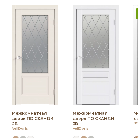
Межкомнатная
Межкомнатная
М
дверь ПО СКАНДИ
дверь ПО СКАНДИ
дв
2В
3В
Л
VellDoris
VellDoris