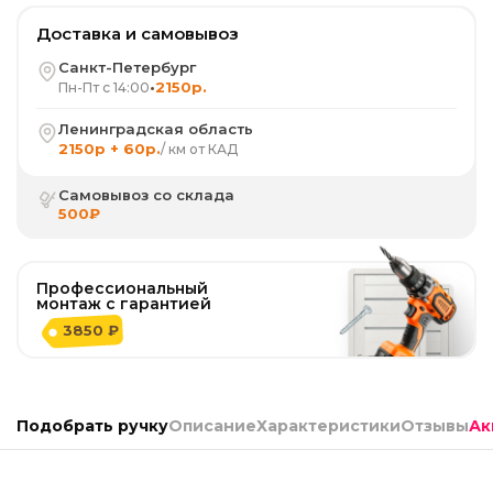
Доставка и самовывоз
Санкт-Петербург
•
2150р.
Пн-Пт с 14:00
Ленинградская область
2150р + 60р.
/ км от КАД
Самовывоз со склада
500₽
Профессиональный
монтаж с гарантией
3850 ₽
Подобрать ручку
Описание
Характеристики
Отзывы
Ак