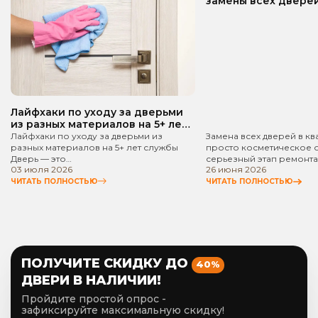
замены всех дверей
квартире? Пошаго
руководство!
Лайфхаки по уходу за дверьми
из разных материалов на 5+ лет
службы
Лайфхаки по уходу за дверьми из
Замена всех дверей в кв
разных материалов на 5+ лет службы
просто косметическое 
Дверь — это…
серьезный этап ремонта
03 июля 2026
26 июня 2026
ЧИТАТЬ ПОЛНОСТЬЮ
ЧИТАТЬ ПОЛНОСТЬЮ
ПОЛУЧИТЕ СКИДКУ ДО
40%
ДВЕРИ В НАЛИЧИИ!
Пройдите простой опрос -
зафиксируйте максимальную скидку!