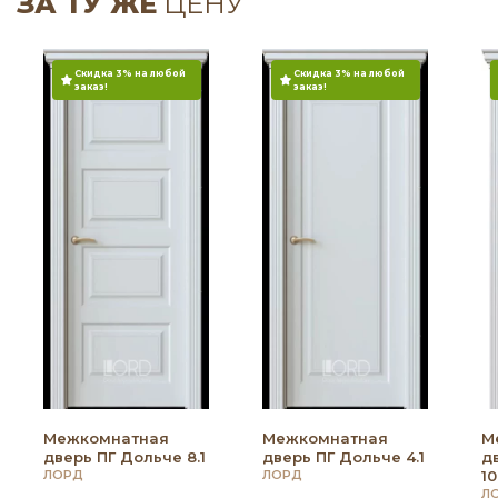
ЗА ТУ ЖЕ
ЦЕНУ
Скидка 3% на любой
Скидка 3% на любой
заказ!
заказ!
Межкомнатная
Межкомнатная
М
дверь ПГ Дольче 8.1
дверь ПГ Дольче 4.1
д
ЛОРД
ЛОРД
10
Л