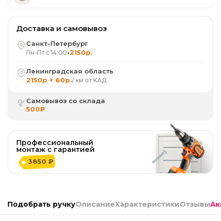
Доставка и самовывоз
Санкт-Петербург
•
2150р.
Пн-Пт с 14:00
Ленинградская область
2150р + 60р.
/ км от КАД
Самовывоз со склада
500₽
Профессиональный
монтаж с гарантией
3850 ₽
Подобрать ручку
Описание
Характеристики
Отзывы
Ак