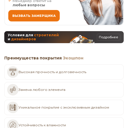
Менеджер ответит на
любые вопросы
ВЫЗВАТЬ ЗАМЕРЩИКА
Условия для
строителей
Подробнее
и
дизайнеров
Преимущества покрытия
Экошпон
Высокая прочность и долговечность
Замена любого элемента
Уникальное покрытие с эксклюзивным дизайном
Устойчивость к влажности