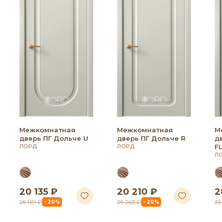
Межкомнатная
Межкомнатная
М
дверь ПГ Дольче U
дверь ПГ Дольче R
д
ЛОРД
ЛОРД
F
Л
20 135 ₽
20 210 ₽
2
25 169 ₽
25 263 ₽
35
- 20%
- 20%