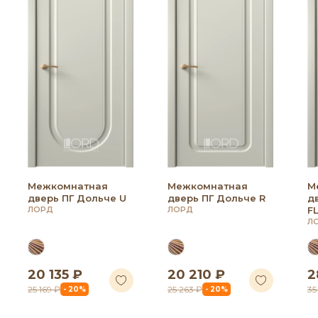
Межкомнатная
Межкомнатная
М
дверь ПГ Дольче U
дверь ПГ Дольче R
д
ЛОРД
ЛОРД
F
Л
20 135 ₽
20 210 ₽
2
25 169 ₽
25 263 ₽
35
- 20%
- 20%