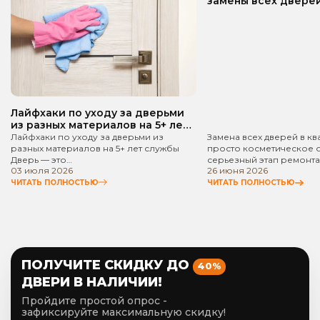
замены всех дверей
квартире? Пошаго
руководство!
Лайфхаки по уходу за дверьми
из разных материалов на 5+ лет
службы
Лайфхаки по уходу за дверьми из
Замена всех дверей в кв
разных материалов на 5+ лет службы
просто косметическое 
Дверь — это…
серьезный этап ремонта
03 июля 2026
26 июня 2026
ЧИТАТЬ ПОЛНОСТЬЮ
ЧИТАТЬ ПОЛНОСТЬЮ
ПОЛУЧИТЕ СКИДКУ ДО
40%
ДВЕРИ В НАЛИЧИИ!
Пройдите простой опрос -
зафиксируйте максимальную скидку!