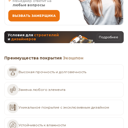
Менеджер ответит на
любые вопросы
ВЫЗВАТЬ ЗАМЕРЩИКА
Условия для
строителей
Подробнее
и
дизайнеров
Преимущества покрытия
Экошпон
Высокая прочность и долговечность
Замена любого элемента
Уникальное покрытие с эксклюзивным дизайном
Устойчивость к влажности