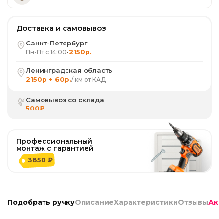
Доставка и самовывоз
Санкт-Петербург
•
2150р.
Пн-Пт с 14:00
Ленинградская область
2150р + 60р.
/ км от КАД
Самовывоз со склада
500₽
Профессиональный
монтаж с гарантией
3850 ₽
Подобрать ручку
Описание
Характеристики
Отзывы
Ак