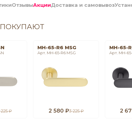
тики
Отзывы
Акции
Доставка и самовывоз
Устан
 ПОКУПАЮТ
SN
MH-65-R6 MSG
MH-65-R
SN
Арт. MH-65-R6 MSG
Арт. MH-65
2 580 ₽
2 67
 225 ₽
3 225 ₽