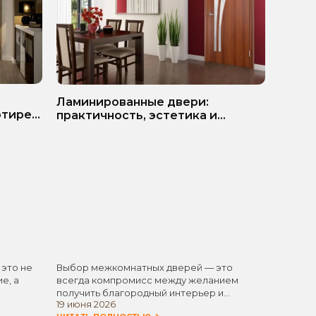
ь
Белые
Ламинированные двери:
ртире?
матер
практичность, эстетика и
разумная экономия
 это не
Выбор межкомнатных дверей — это
Белые 
е, а
всегда компромисс между желанием
одним 
получить благородный интерьер и
элемен
19 июня 2026
11 июня
стремлением не…
универ