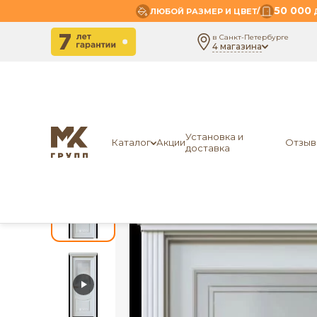
50 000
/
ЛЮБОЙ РАЗМЕР И ЦВЕТ
Д
в Санкт-Петербурге
4 магазина
-
-
-
Главная
Межкомнатные двери
Экошпон
ЛО
Установка и
Каталог
Акции
Отзыв
доставка