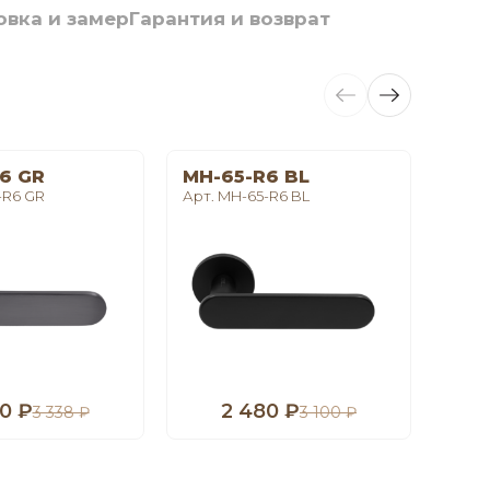
овка и замер
Гарантия и возврат
6 GR
MH-65-R6 BL
LE 
-R6 GR
Арт. MH-65-R6 BL
Арт. 
0 ₽
2 480 ₽
1
3 338 ₽
3 100 ₽