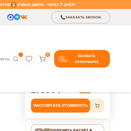
7
/
НТОВ
НОВЫЕ ДВЕРИ - ЧЕРЕЗ
ДНЕЙ!
ЗАКАЗАТЬ ЗВОНОК
0
ВЫЗВАТЬ
акты
ЗАМЕРЩИКА
В избранное
Поделиться
рь
7 лет гарантии
Д»
21 990
₽
27 488
₽
-20%
РАССЧИТАТЬ СТОИМОСТЬ
ПОЛУЧИТЬ РАСЧЕТ
В