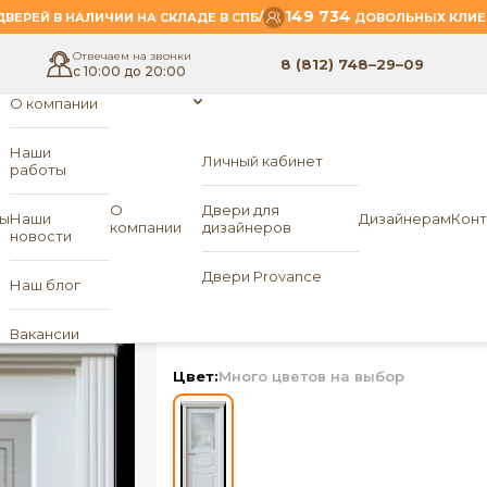
149 734
/
ВЕРЕЙ В НАЛИЧИИ НА СКЛАДЕ В СПБ
ДОВОЛЬНЫХ КЛИЕ
Отвечаем на звонки
8 (812) 748–29–09
с 10:00 до 20:00
О компании
Наши
Личный кабинет
работы
- Дольче 2.2
РД
О
Двери для
ы
Наши
Дизайнерам
Конт
компании
дизайнеров
новости
Межкомнатная две
Двери Provance
Наш блог
ПО Дольче 2.2
«ЛОР
Вакансии
Цвет:
Много цветов на выбор