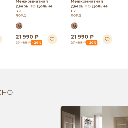
Межкомнатная
Межкомнатная
дверь ПО Дольче
дверь ПО Дольче
3.2
1.2
ЛОРД
ЛОРД
21 990 ₽
21 990 ₽
27 488 ₽
27 488 ₽
- 20%
- 20%
СНО