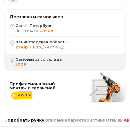
Доставка и самовывоз
Санкт-Петербург
•
2150р.
Пн-Пт с 14:00
Ленинградская область
2150р + 60р.
/ км от КАД
Самовывоз со склада
500₽
Профессиональный
монтаж с гарантией
3850 ₽
Подобрать ручку
Описание
Характеристики
Отзывы
Ак