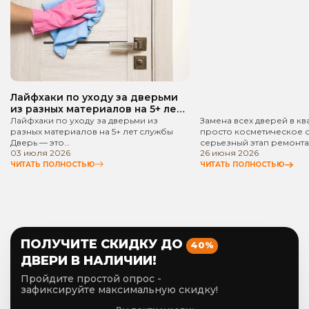
квартире? Пошаго
руководство!
Лайфхаки по уходу за дверьми
из разных материалов на 5+ лет
службы
Лайфхаки по уходу за дверьми из
Замена всех дверей в кв
разных материалов на 5+ лет службы
просто косметическое 
Дверь — это…
серьезный этап ремонта
03 июля 2026
26 июня 2026
ЧИТАТЬ ПОЛНОСТЬЮ
ЧИТАТЬ ПОЛНОСТЬЮ
ПОЛУЧИТЕ СКИДКУ ДО
40%
ДВЕРИ В НАЛИЧИИ!
Пройдите простой опрос -
зафиксируйте максимальную скидку!