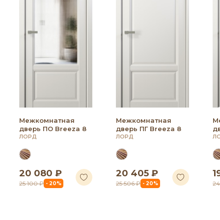
Межкомнатная
Межкомнатная
М
дверь ПО Breeza 8
дверь ПГ Breeza 8
д
ЛОРД
ЛОРД
Л
20 080 ₽
20 405 ₽
1
25 100 ₽
25 506 ₽
24
- 20%
- 20%