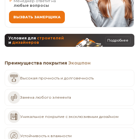
Менеджер ответит на
любые вопросы
ВЫЗВАТЬ ЗАМЕРЩИКА
Условия для
строителей
Подробнее
и
дизайнеров
Преимущества покрытия
Экошпон
Высокая прочность и долговечность
Замена любого элемента
Уникальное покрытие с эксклюзивным дизайном
Устойчивость к влажности