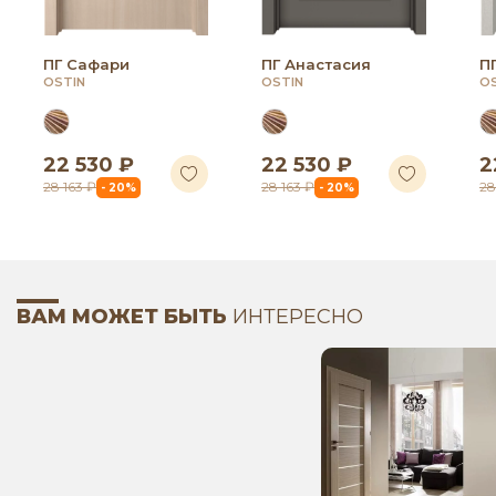
ПГ Сафари
ПГ Анастасия
П
OSTIN
OSTIN
O
22 530 ₽
22 530 ₽
2
28 163 ₽
28 163 ₽
28
- 20%
- 20%
ВАМ МОЖЕТ БЫТЬ
ИНТЕРЕСНО