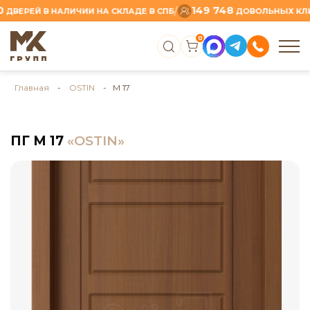
149 748
/
РЕЙ В НАЛИЧИИ НА СКЛАДЕ В СПБ
ДОВОЛЬНЫХ КЛИЕНТ
0
Главная
-
OSTIN
- М 17
ПГ М 17
«OSTIN»