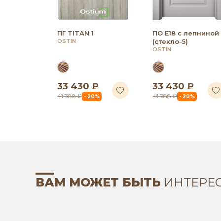
ПГ TITAN 1
ПО Е18 с лепниной
OSTIN
(стекло-5)
OSTIN
33 430 ₽
33 430 ₽
41 788 ₽
41 788 ₽
- 20%
- 20%
ВАМ МОЖЕТ БЫТЬ
ИНТЕРЕ