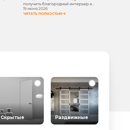
получить благородный интерьер и
элемен
19 июня 2026
11 июня
стремлением не…
универ
ЧИТАТЬ ПОЛНОСТЬЮ
ЧИТАТЬ
Скрытые
Раздвижные