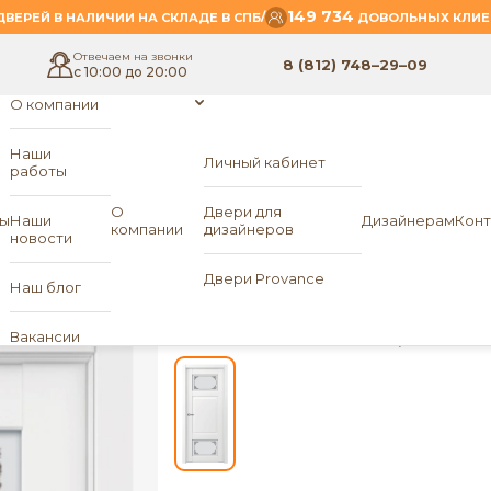
149 734
/
ВЕРЕЙ В НАЛИЧИИ НА СКЛАДЕ В СПБ
ДОВОЛЬНЫХ КЛИЕ
Отвечаем на звонки
8 (812) 748–29–09
с 10:00 до 20:00
О компании
Наши
Личный кабинет
работы
О
Двери для
ы
Наши
Дизайнерам
Конт
компании
дизайнеров
новости
ПО Е7 (стекло-3)
«OS
Двери Provance
Наш блог
Вакансии
Цвет:
Много цветов на выбор