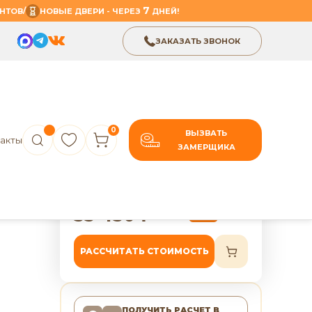
7
/
НТОВ
НОВЫЕ ДВЕРИ - ЧЕРЕЗ
ДНЕЙ!
ЗАКАЗАТЬ ЗВОНОК
0
ВЫЗВАТЬ
акты
ЗАМЕРЩИКА
В избранное
Поделиться
TIN»
7 лет гарантии
33 430
₽
41 788
₽
-20%
РАССЧИТАТЬ СТОИМОСТЬ
ПОЛУЧИТЬ РАСЧЕТ
В