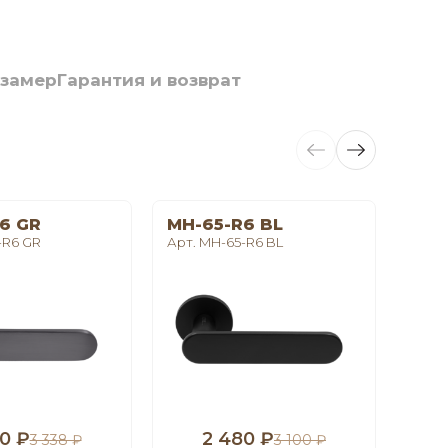
 замер
Гарантия и возврат
6 GR
MH-65-R6 BL
LE 
-R6 GR
Арт. MH-65-R6 BL
Арт. 
0 ₽
2 480 ₽
1
3 338 ₽
3 100 ₽