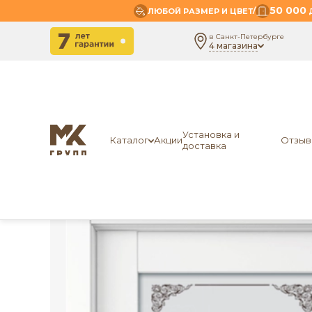
50 000
/
ЛЮБОЙ РАЗМЕР И ЦВЕТ
Д
в Санкт-Петербурге
4 магазина
-
- Е7 (стекло-3)
Главная
OSTIN
Установка и
Каталог
Акции
Отзыв
доставка