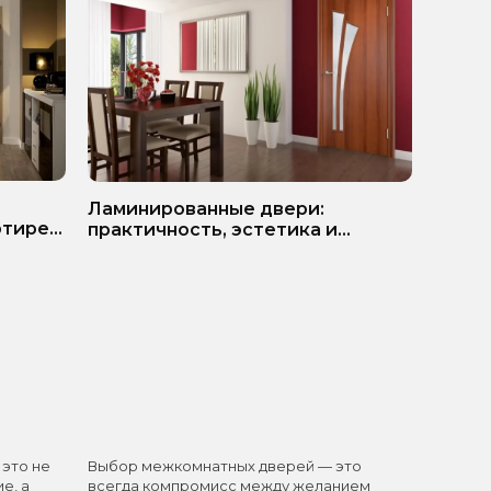
ь
Белые
Ламинированные двери:
ртире?
матер
практичность, эстетика и
разумная экономия
 это не
Выбор межкомнатных дверей — это
Белые 
е, а
всегда компромисс между желанием
одним 