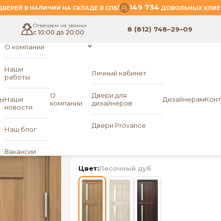
149 734
/
ВЕРЕЙ В НАЛИЧИИ НА СКЛАДЕ В СПБ
ДОВОЛЬНЫХ КЛИЕ
Отвечаем на звонки
8 (812) 748–29–09
с 10:00 до 20:00
О компании
Наши
Личный кабинет
работы
-
- QUINTO
стойкие двери
AquaDoor
О
Двери для
ы
Наши
Дизайнерам
Конт
компании
дизайнеров
новости
Влагостойкая двер
Двери Provance
Наш блог
QUINTO
«AquaDoor»
Вакансии
Цвет:
Песочный дуб