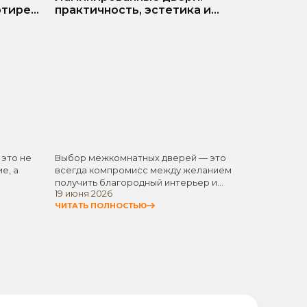
ртире?
матер
практичность, эстетика и
разумная экономия
 это не
Выбор межкомнатных дверей — это
Белые 
е, а
всегда компромисс между желанием
одним 
получить благородный интерьер и
элемен
19 июня 2026
11 июня
стремлением не…
универ
ЧИТАТЬ ПОЛНОСТЬЮ
ЧИТАТЬ