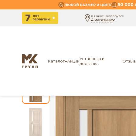
50 000
/
ЛЮБОЙ РАЗМЕР И ЦВЕТ
Д
в Санкт-Петербурге
4 магазина
-
-
Главная
Двери специального назначения
Влаго
Установка и
Каталог
Акции
Отзыв
доставка