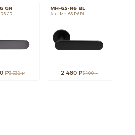
6 GR
MH-65-R6 BL
LE 
-R6 GR
Арт. MH-65-R6 BL
Арт. 
0 ₽
2 480 ₽
1
3 338 ₽
3 100 ₽