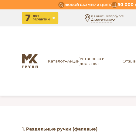
50 000
/
ЛЮБОЙ РАЗМЕР И ЦВЕТ
Д
в Санкт-Петербурге
4 магазина
Главная
Наш блог
Фурнитура для межкомнатных двере
Установка и
Каталог
Акции
Отзыв
доставка
ФУРНИТУРА ДЛЯ МЕЖКОМН
1. Раздельные ручки (фалевые)