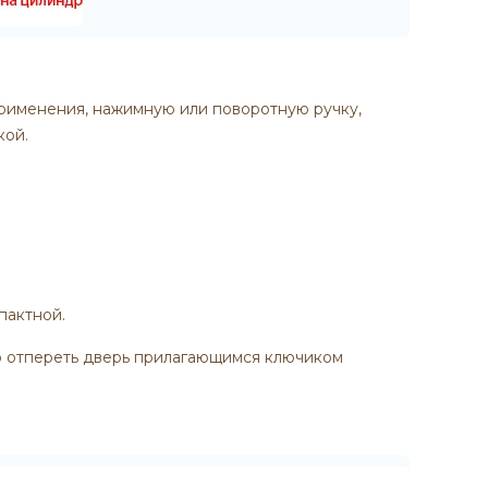
применения, нажимную или поворотную ручку,
кой.
пактной.
о отпереть дверь прилагающимся ключиком