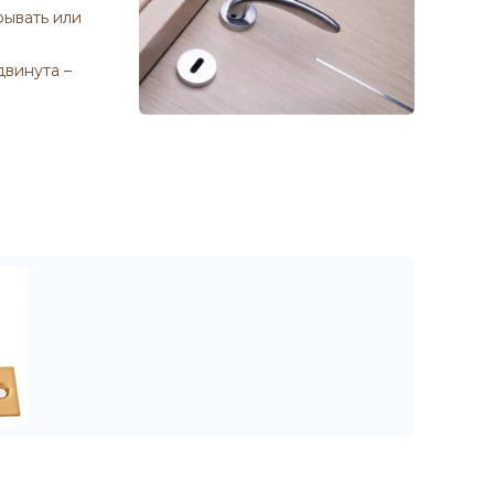
рывать или
двинута –