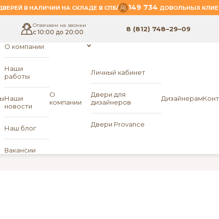
149 734
/
ВЕРЕЙ В НАЛИЧИИ НА СКЛАДЕ В СПБ
ДОВОЛЬНЫХ КЛИЕ
Отвечаем на звонки
8 (812) 748–29–09
с 10:00 до 20:00
О компании
Наши
Личный кабинет
работы
й: ручки, замки.
О
Двери для
ы
Наши
Дизайнерам
Конт
компании
дизайнеров
новости
Двери Provance
АТНЫХ ДВЕРЕЙ: РУЧКИ, ЗАМКИ
Наш блог
Вакансии