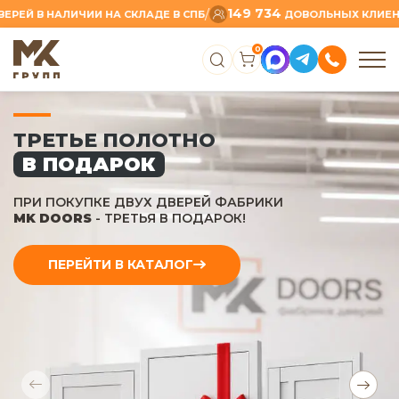
149 734
/
/
НАЛИЧИИ НА СКЛАДЕ В СПБ
ДОВОЛЬНЫХ КЛИЕНТОВ
0
-50%
НА КАЖДОЕ
ТРЕТЬЕ ПОЛОТНО
ДО 15 АВГУСТА
ПОЛУЧИТЕ
СКИДКУ
50%
НА КАЖДОЕ ТРЕТЬЕ ДВЕРНОЕ
ПОЛОТНО.
ПЕРЕЙТИ В КАТАЛОГ